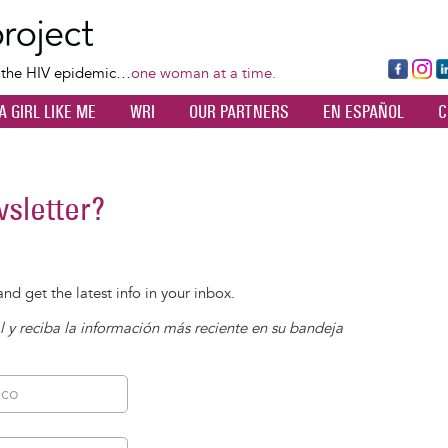
Skip
to
main
Fa
Ins
L
f the HIV epidemic…
one woman at a time.
content
ce
ta
k
A GIRL LIKE ME
WRI
OUR PARTNERS
EN ESPAÑOL
C
bo
gr
d
ok
a
n
m
sletter?
nd get the latest info in your inbox.
l y reciba la información más reciente en su bandeja