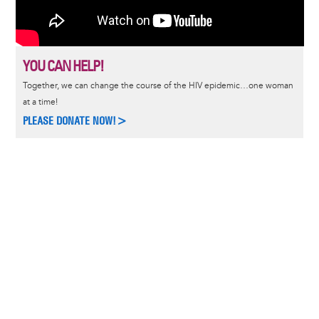
YOU CAN HELP!
Together, we can change the course of the HIV epidemic…one woman
at a time!
PLEASE DONATE NOW!>