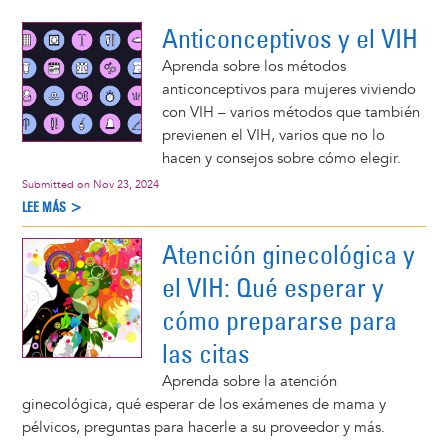
Anticonceptivos y el VIH
 la justicia, el placer y el VIH
Aprenda sobre los métodos
ud de las mujeres. Aprenda sobre la justicia reproductiva, el rol del placer y otras
anticonceptivos para mujeres viviendo
oductivas de las personas.
con VIH – varios métodos que también
previenen el VIH, varios que no lo
hacen y consejos sobre cómo elegir.
Submitted on
Nov 23, 2024
LEE MÁS >
Atención ginecológica y
el VIH: Qué esperar y
cómo prepararse para
las citas
Aprenda sobre la atención
ginecológica, qué esperar de los exámenes de mama y
pélvicos, preguntas para hacerle a su proveedor y más.