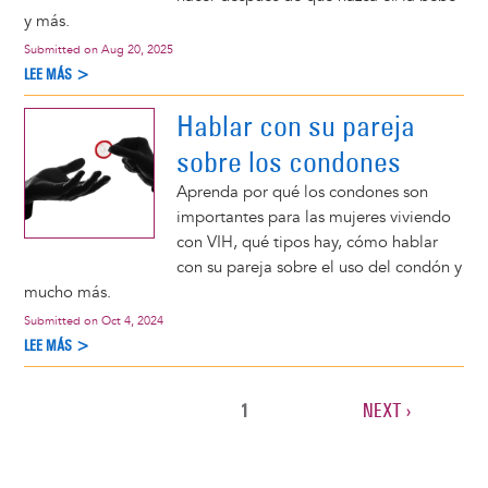
y más.
Submitted on
Aug 20, 2025
LEE MÁS >
Hablar con su pareja
sobre los condones
Aprenda por qué los condones son
importantes para las mujeres viviendo
con VIH, qué tipos hay, cómo hablar
con su pareja sobre el uso del condón y
mucho más.
Submitted on
Oct 4, 2024
LEE MÁS >
CURRENT
1
NEXT
NEXT ›
Pagination
PAGE
PAGE