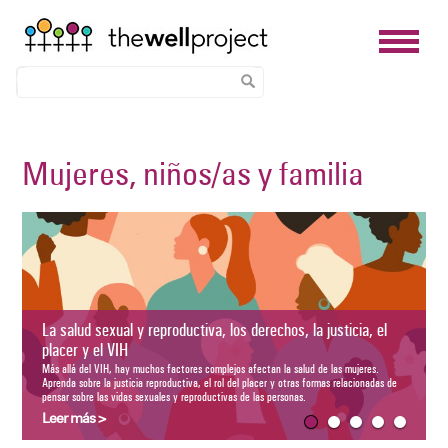
Skip
to
Mujeres, niños/as y familia
main
content
Atención ginecológica y el VIH: Qué esperar y cóm
prepararse para las citas
Aprenda sobre la atención ginecológica, qué esperar de los exámenes d
pélvicos, preguntas para hacerle a su proveedor y más.
Leer más >