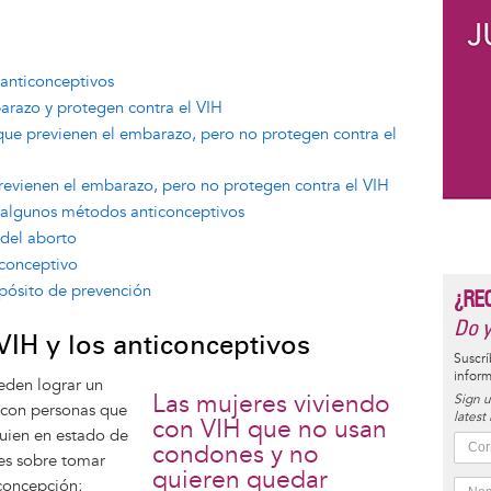
 anticonceptivos
razo y protegen contra el VIH
e previenen el embarazo, pero no protegen contra el
vienen el embarazo, pero no protegen contra el VIH
e algunos métodos anticonceptivos
 del aborto
conceptivo
opósito de prevención
¿RE
Do y
VIH y los anticonceptivos
Suscrí
inform
eden lograr un
Las mujeres viviendo
Sign u
 con personas que
latest
con VIH que no usan
guien en estado de
condones y no
es sobre tomar
quieren quedar
concepción;