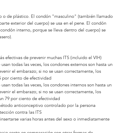
no o de plástico. El condón "masculino" (también llamado
parte exterior del cuerpo) se usa en el pene. El condón
ondón interno, porque se lleva dentro del cuerpo) se
asero).
s efectivas de prevenir muchas ITS (incluido el VIH)
e usan todas las veces, los condones externos son hasta un
evenir el embarazo; si no se usan correctamente, los
 por ciento de efectividad
e usan todas las veces, los condones internos son hasta un
evenir el embarazo; si no se usan correctamente, los
un 79 por ciento de efectividad
método anticonceptivo controlado por la persona
tección contra las ITS
nsertarse varias horas antes del sexo o inmediatamente
bajo costo en comparación con otras formas de