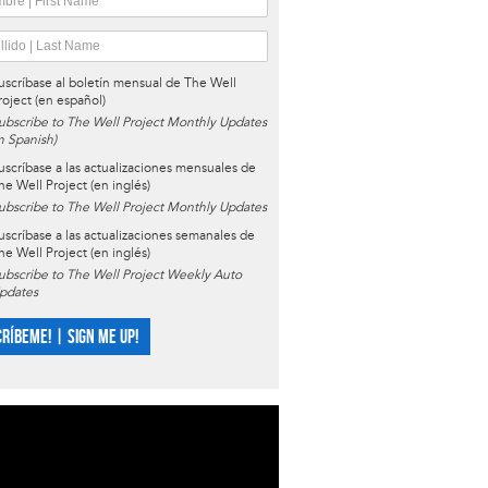
uscríbase al boletín mensual de The Well
roject (en español)
ubscribe to The Well Project Monthly Updates
in Spanish)
uscríbase a las actualizaciones mensuales de
he Well Project (en inglés)
ubscribe to The Well Project Monthly Updates
uscríbase a las actualizaciones semanales de
he Well Project (en inglés)
ubscribe to The Well Project Weekly Auto
pdates
CRÍBEME! | SIGN ME UP!