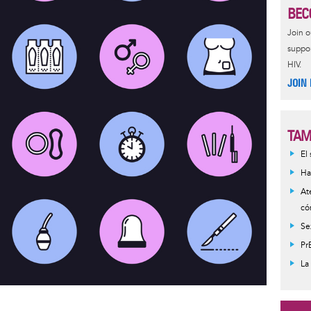
BEC
Join 
suppor
HIV.
JOIN
TAM
El
Ha
At
có
Se
Pr
La