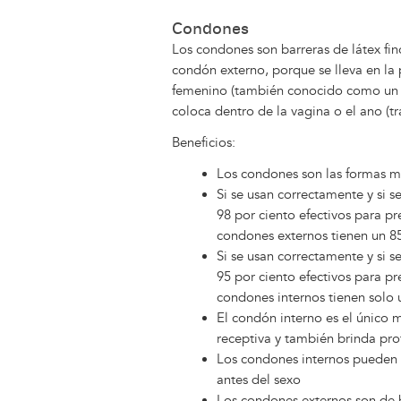
Condones
Los condones son barreras de látex fi
condón externo, porque se lleva en la 
femenino (también conocido como un c
coloca dentro de la vagina o el ano (tr
Beneficios:
Los condones son las formas má
Si se usan correctamente y si s
98 por ciento efectivos para pr
condones externos tienen un 85
Si se usan correctamente y si s
95 por ciento efectivos para pr
condones internos tienen solo 
El condón interno es el único 
receptiva y también brinda pro
Los condones internos pueden i
antes del sexo
Los condones externos son de 