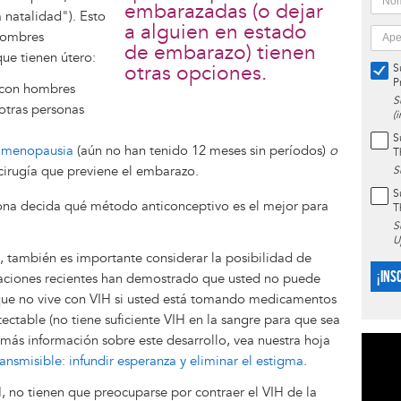
embarazadas (o dejar
 natalidad"). Esto
a alguien en estado
 hombres
de embarazo) tienen
que tienen útero:
otras opciones.
S
P
s con hombres
S
otras personas
(
S
a
menopausia
(aún no han tenido 12 meses sin períodos)
o
T
cirugía que previene el embarazo.
S
S
na decida qué método anticonceptivo es el mejor para
T
S
U
, también es importante considerar la posibilidad de
¡INS
tigaciones recientes han demostrado que usted no puede
l que no vive con VIH si usted está tomando medicamentos
ectable (no tiene suficiente VIH en la sangre para que sea
a más información sobre este desarrollo, vea nuestra hoja
ransmisible: infundir esperanza y eliminar el estigma
.
 no tienen que preocuparse por contraer el VIH de la