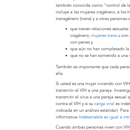
también conocida como "control de la
incluye a las mujeres cisgénero, a los
transgénero (trans) y a otras personas 
que tienen relaciones sexuale
cisgénero,
mujeres trans
u con 
con penes y
que aún no han completado l
que no se han sometido a una 
También es importante que cada perso
ella.
Si usted es una mujer viviendo con VIH
transmitir el VIH a una pareja. Inves
transmitir el virus a una pareja sexua
contra el VIH y si su
carga viral
es indet
indicada en un análisis estándar). Par
informativa
Indetectable es igual a int
Cuando ambas personas viven con VIH,