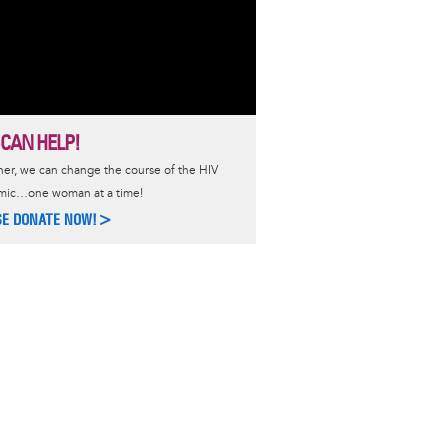
 CAN HELP!
er, we can change the course of the HIV
mic…one woman at a time!
SE DONATE NOW!>