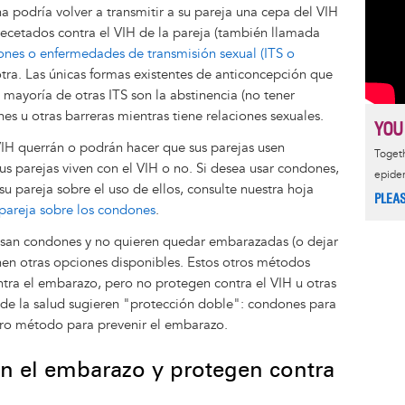
 podría volver a transmitir a su pareja una cepa del VIH
cetados contra el VIH de la pareja (también llamada
iones o enfermedades de transmisión sexual (ITS o
tra. Las únicas formas existentes de anticoncepción que
 mayoría de otras ITS son la abstinencia (no tener
es u otras barreras mientras tiene relaciones sexuales.
YOU
VIH querrán o podrán hacer que sus parejas usen
Togeth
s parejas viven con el VIH o no. Si desea usar condones,
epide
u pareja sobre el uso de ellos, consulte nuestra hoja
PLEA
pareja sobre los condones
.
usan condones y no quieren quedar embarazadas (o dejar
nen otras opciones disponibles. Estos otros métodos
ntra el embarazo, pero no protegen contra el VIH u otras
de la salud sugieren "protección doble": condones para
otro método para prevenir el embarazo.
n el embarazo y protegen contra