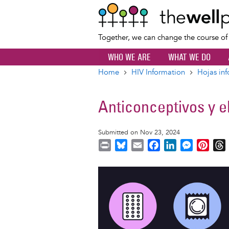
Together, we can change the course o
WHO WE ARE
WHAT WE DO
Home
HIV Information
Hojas inf
Breadcrumb
Anticonceptivos y e
Submitted on Nov 23, 2024
P
B
E
F
L
M
P
r
l
m
a
i
e
i
i
u
a
c
n
s
n
r
Image
n
e
i
e
k
s
t
t
s
l
b
e
e
e
k
o
d
n
r
y
o
I
g
e
s