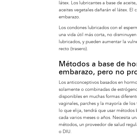
látex. Los lubricantes a base de aceite,
aceites vegetales dañarán el látex. El
embarazo.
Los condones lubricados con el esper
una vida útil más corta, no disminuye
lubricados, y pueden aumentar la vulner
recto (trasero).
Métodos a base de ho
embarazo, pero no pro
Los anticonceptivos basados ​​en horm
solamente o combinadas de estrógeno
disponibles en muchas formas diferente
vaginales, parches y la mayoría de los
lo que elija, tendrá que usar métodos
cada varios meses o años. Necesita u
métodos, un proveedor de salud regula
o DIU.