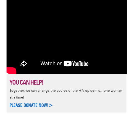
YOU CAN HELP!
Together, we can change the course of the HIV epidemic…one woman
at a time!
PLEASE DONATE NOW!>