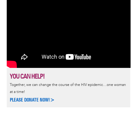
YOU CAN HELP!
Together, we can change the course of the HIV epidemic…one woman
at a time!
PLEASE DONATE NOW!>