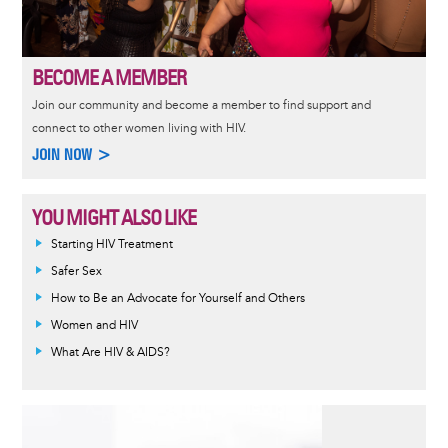
BECOME A MEMBER
Join our community and become a member to find support and
connect to other women living with HIV.
JOIN NOW >
YOU MIGHT ALSO LIKE
Informative
Starting HIV Treatment
message
Safer Sex
How to Be an Advocate for Yourself and Others
Women and HIV
What Are HIV & AIDS?