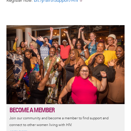
Register now:
bit.ly/BirthSupport-HIV
Image
BECOME A MEMBER
Join our community and become a member to find support and
connect to other women living with HIV.