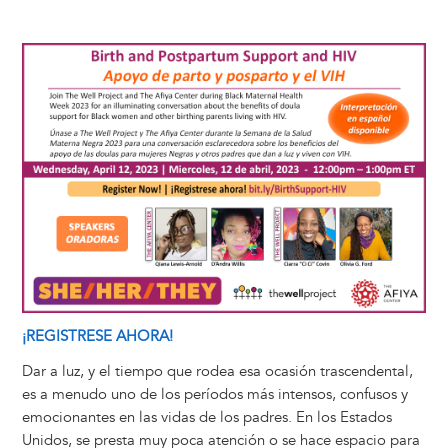
y
o
I
g
e
s
k
n
e
s
Image
r
t
¡REGISTRESE AHORA!
Dar a luz, y el tiempo que rodea esa ocasión trascendental,
es a menudo uno de los períodos más intensos, confusos y
emocionantes en las vidas de los padres. En los Estados
Unidos, se presta muy poca atención o se hace espacio para