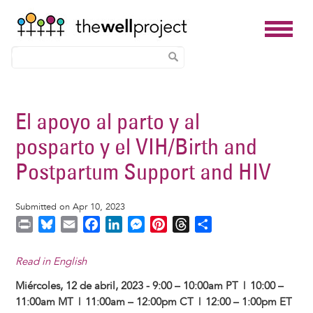
Skip
to
El apoyo al parto y al
main
posparto y el VIH/Birth and
content
Postpartum Support and HIV
Submitted on Apr 10, 2023
P
B
E
F
L
M
P
T
S
r
l
m
a
i
e
i
h
h
i
u
a
c
n
s
n
r
a
Read in English
n
e
i
e
k
s
t
e
r
Miércoles, 12 de abril, 2023 - 9:00 – 10:00am PT | 10:00 –
t
s
l
b
e
e
e
a
e
11:00am MT | 11:00am – 12:00pm CT | 12:00 – 1:00pm ET
k
o
d
n
r
d