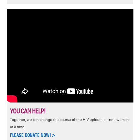
YOU CAN HELP!
Together, we can change the course of the HIV epidemic…one woman
at a time!
PLEASE DONATE NOW!>