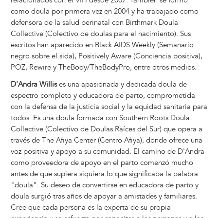
relacionados con el VIH desde 2007. También se formó
como doula por primera vez en 2004 y ha trabajado como
defensora de la salud perinatal con Birthmark Doula
Collective (Colectivo de doulas para el nacimiento). Sus
escritos han aparecido en Black AIDS Weekly (Semanario
negro sobre el sida), Positively Aware (Conciencia positiva),
POZ, Rewire y TheBody/TheBodyPro, entre otros medios.
D'Andra Willis
es una apasionada y dedicada doula de
espectro completo y educadora de parto, comprometida
con la defensa de la justicia social y la equidad sanitaria para
todos. Es una doula formada con Southern Roots Doula
Collective (Colectivo de Doulas Raíces del Sur) que opera a
través de The Afiya Center (Centro Afiya), donde ofrece una
voz positiva y apoyo a su comunidad. El camino de D'Andra
como proveedora de apoyo en el parto comenzó mucho
antes de que supiera siquiera lo que significaba la palabra
"doula". Su deseo de convertirse en educadora de parto y
doula surgió tras años de apoyar a amistades y familiares.
Cree que cada persona es la experta de su propia