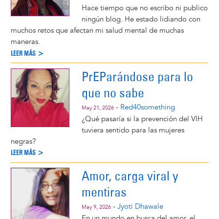
Hace tiempo que no escribo ni publico
ningún blog. He estado lidiando con
muchos retos que afectan mi salud mental de muchas
maneras.
LEER MÁS >
PrEParándose para lo
que no sabe
-
Red40something
May 21, 2026
¿Qué pasaría si la prevención del VIH
tuviera sentido para las mujeres
negras?
LEER MÁS >
Amor, carga viral y
mentiras
-
Jyoti Dhawale
May 9, 2026
En un mundo en busca del amor, el