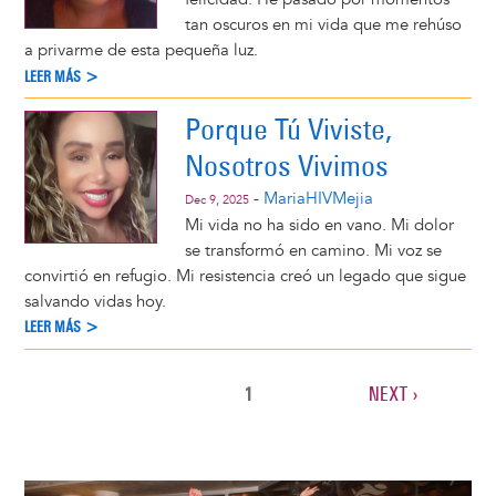
tan oscuros en mi vida que me rehúso
a privarme de esta pequeña luz.
LEER MÁS >
Porque Tú Viviste,
Nosotros Vivimos
-
MariaHIVMejia
Dec 9, 2025
Mi vida no ha sido en vano. Mi dolor
se transformó en camino. Mi voz se
convirtió en refugio. Mi resistencia creó un legado que sigue
salvando vidas hoy.
LEER MÁS >
CURRENT
1
NEXT
NEXT ›
Pagination
PAGE
PAGE
Image