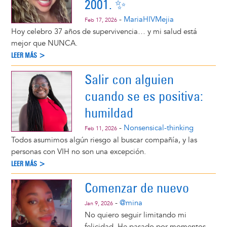
2001. ✨
-
MariaHIVMejia
Feb 17, 2026
Hoy celebro 37 años de supervivencia… y mi salud está
mejor que NUNCA.
LEER MÁS >
Salir con alguien
cuando se es positiva:
humildad
-
Nonsensical-thinking
Feb 11, 2026
Todos asumimos algún riesgo al buscar compañía, y las
personas con VIH no son una excepción.
LEER MÁS >
Comenzar de nuevo
-
@mina
Jan 9, 2026
No quiero seguir limitando mi
felicidad. He pasado por momentos