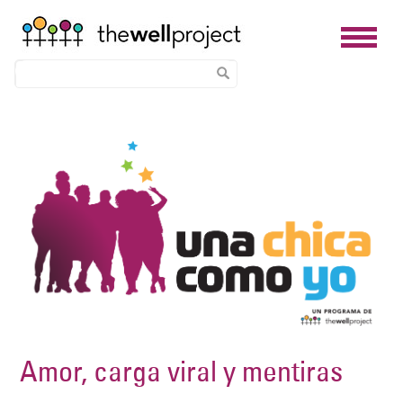
Skip
Image
to
main
content
Amor, carga viral y mentiras