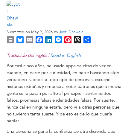
Submitted on May 9, 2026 by
Jyoti Dhawale
P
B
E
F
L
M
P
T
S
r
l
m
a
i
e
i
h
h
i
u
a
c
n
s
n
r
a
Traducido del inglés |
Read in English
n
e
i
e
k
s
t
e
r
Por casi cinco años, he usado apps de citas de vez en
t
s
l
b
e
e
e
a
e
cuando; en parte por curiosidad, en parte buscando algo
k
o
d
n
r
d
verdadero. Conocí a todo tipo de personas, escuché
y
o
I
g
e
s
historias extrañas y empecé a notar patrones que a mucha
k
n
e
s
gente se le pasan por alto al principio - sentimientos
r
t
falsos, promesas falsas e identidades falsas. Por suerte,
nunca caí en ninguna estafa, pero vi a otras personas que
no tuvieron tanta suerte. Y de eso es de lo que quería
hablar.
Una persona se gana la confianza de otra diciendo que