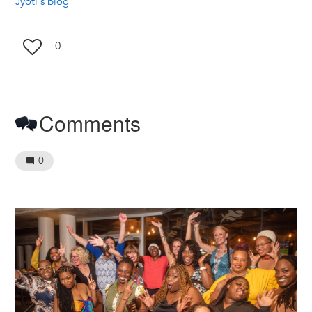
Jyoti's blog
0
Comments
0
Image