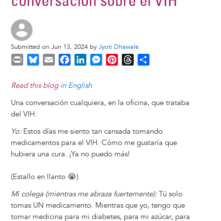
conversación sobre el VIH
Submitted on Jun 13, 2024 by
Jyoti Dhawale
P
B
E
F
L
M
P
T
S
r
l
m
a
i
e
i
h
h
i
u
a
c
n
s
n
r
a
Read this blog
in English
n
e
i
e
k
s
t
e
r
Una conversación cualquiera, en la oficina, que trataba
t
s
l
b
e
e
e
a
e
del VIH:
k
o
d
n
r
d
y
o
I
g
e
s
Yo:
Estos días me siento tan cansada tomando
k
n
e
s
medicamentos para el VIH. Cómo me gustaría que
r
t
hubiera una cura. ¡Ya no puedo más!
(Estallo en llanto 😭)
Mi colega (mientras me abraza fuertemente):
Tú solo
tomas UN medicamento. Mientras que yo, tengo que
tomar medicina para mi diabetes, para mi azúcar, para