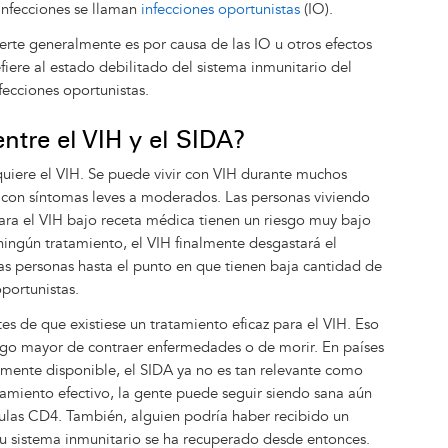
s infecciones se llaman
infecciones oportunistas
(IO).
te generalmente es por causa de las IO u otros efectos
efiere al estado debilitado del sistema inmunitario del
fecciones oportunistas.
entre el VIH y el SIDA?
uiere el VIH. Se puede vivir con VIH durante muchos
 con síntomas leves a moderados. Las personas viviendo
a el VIH bajo receta médica tienen un riesgo muy bajo
 ningún tratamiento, el VIH finalmente desgastará el
as personas hasta el punto en que tienen baja cantidad de
oportunistas.
es de que existiese un tratamiento eficaz para el VIH. Eso
sgo mayor de contraer enfermedades o de morir. En países
lmente disponible, el SIDA ya no es tan relevante como
tamiento efectivo, la gente puede seguir siendo sana aún
ulas CD4. También, alguien podría haber recibido un
u sistema inmunitario se ha recuperado desde entonces.