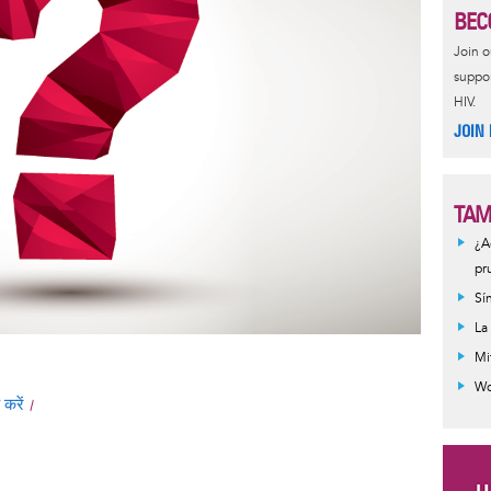
BEC
Join 
suppor
HIV.
JOIN
TAM
¿A
pr
Sí
La
Mi
Wo
 करें
।