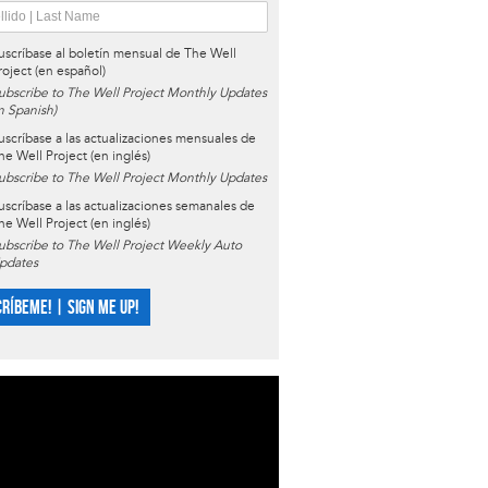
uscríbase al boletín mensual de The Well
roject (en español)
ubscribe to The Well Project Monthly Updates
in Spanish)
uscríbase a las actualizaciones mensuales de
he Well Project (en inglés)
ubscribe to The Well Project Monthly Updates
uscríbase a las actualizaciones semanales de
he Well Project (en inglés)
ubscribe to The Well Project Weekly Auto
pdates
CRÍBEME! | SIGN ME UP!