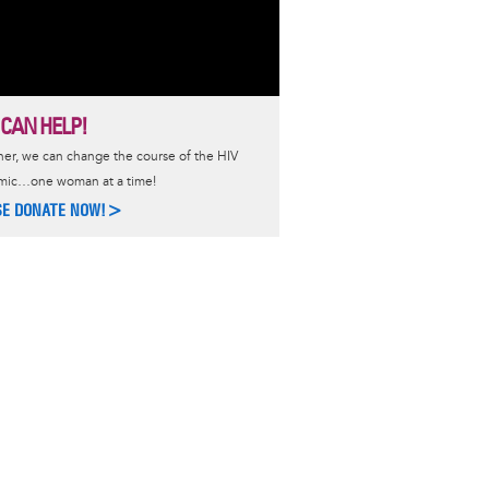
 CAN HELP!
er, we can change the course of the HIV
mic…one woman at a time!
SE DONATE NOW!>