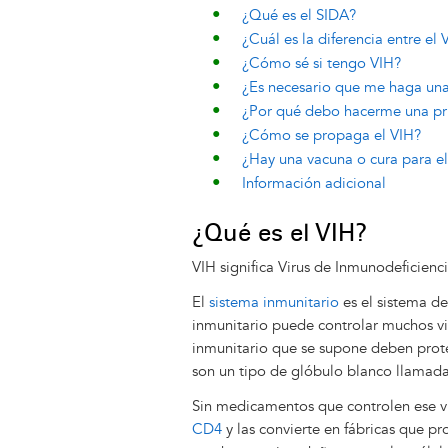
¿Qué es el SIDA?
¿Cuál es la diferencia entre el 
¿Cómo sé si tengo VIH?
¿Es necesario que me haga un
¿Por qué debo hacerme una pr
¿Cómo se propaga el VIH?
¿Hay una vacuna o cura para e
Información adicional
¿Qué es el VIH?
VIH significa Virus de Inmunodeficienc
El
sistema inmunitario
es el sistema de
inmunitario puede controlar muchos vir
inmunitario que se supone deben prot
son un tipo de glóbulo blanco llamadas
Sin medicamentos que controlen ese vi
CD4
y las convierte en fábricas que pr