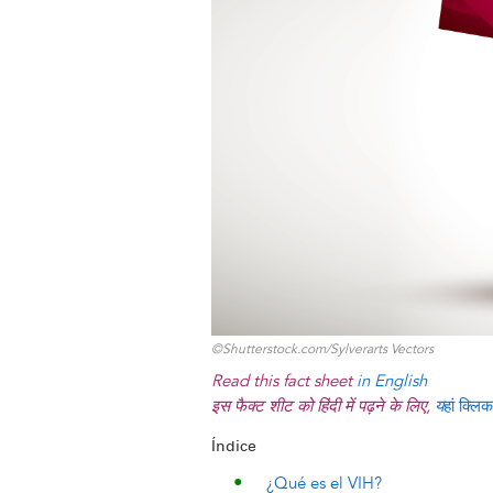
k
n
e
s
r
t
©Shutterstock.com/Sylverarts Vectors
Read this fact sheet
in English
इस फैक्ट शीट को हिंदी में पढ़ने के लिए,
य
हां क्लिक
Índice
¿Qué es el VIH?