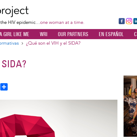
Skip
to
main
Fa
Ins
L
f the HIV epidemic…
one woman at a time.
content
ce
ta
k
A GIRL LIKE ME
WRI
OUR PARTNERS
EN ESPAÑOL
C
bo
gr
d
ok
a
n
ormativas
¿Qué son el VIH y el SIDA?
m
l SIDA?
Image
T
S
h
h
a
e
r
a
e
d