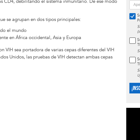
as CD4, debilitando el sistema inmunitario. De ese modo
S
ue se agrupan en dos tipos principales:
P
S
odo el mundo
(
ente en África occidental, Asia y Europa
S
T
on VIH sea portadora de varias cepas diferentes del VIH
S
ados Unidos, las pruebas de VIH detectan ambas cepas
S
T
S
U
¡INS