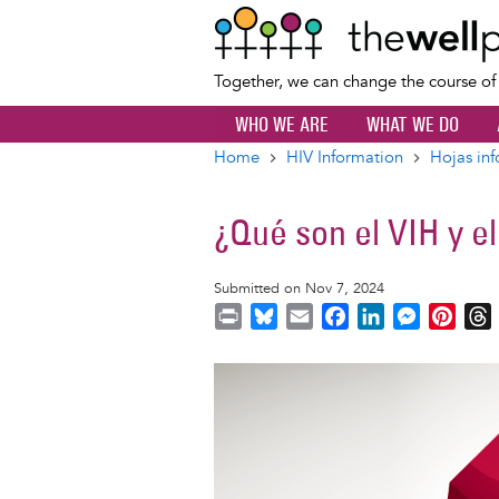
Together, we can change the course o
WHO WE ARE
WHAT WE DO
Home
HIV Information
Hojas inf
Breadcrumb
¿Qué son el VIH y e
Submitted on Nov 7, 2024
P
B
E
F
L
M
P
r
l
m
a
i
e
i
i
u
a
c
n
s
n
r
Image
n
e
i
e
k
s
t
t
s
l
b
e
e
e
k
o
d
n
r
y
o
I
g
e
s