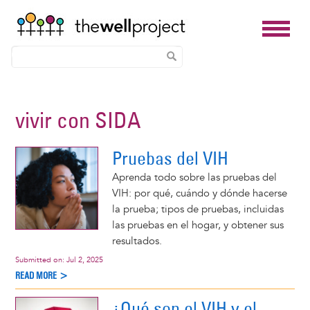
Skip
to
vivir con SIDA
main
content
Pruebas del VIH
Aprenda todo sobre las pruebas del
VIH: por qué, cuándo y dónde hacerse
la prueba; tipos de pruebas, incluidas
las pruebas en el hogar, y obtener sus
resultados.
Submitted on:
Jul 2, 2025
READ MORE >
¿Qué son el VIH y el