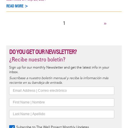
READ MORE >
CURRENT
1
NEXT
››
Pagination
PAGE
PAGE
DO YOU GET OUR NEWSLETTER?
¿Recibe nuestro boletín?
Sign up for our monthly Newsletter and get the latest info in your
inbox.
Suscríbase a nuestro boletín mensual y reciba la información más
reciente en su bandeja de entrada.
Subscribe to The Well Project Monthly Updates