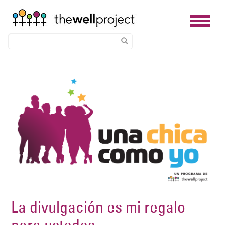
Skip
Image
to
main
content
La divulgación es mi regalo