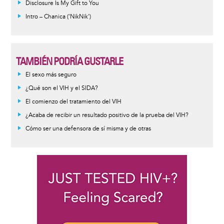
Disclosure Is My Gift to You
Intro – Chanica ('NikNik')
TAMBIÉN PODRÍA GUSTARLE
Informative
El sexo más seguro
message
¿Qué son el VIH y el SIDA?
El comienzo del tratamiento del VIH
¿Acaba de recibir un resultado positivo de la prueba del VIH?
Cómo ser una defensora de sí misma y de otras