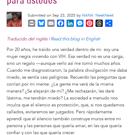
para ustedes
Submitted on Sep 23, 2025 by
NikNik 'NeekNeek'
P
B
E
F
L
M
P
T
S
r
l
m
a
i
e
i
h
h
i
u
a
c
n
s
n
r
a
Traducido del inglés |
Read this blog in English
n
e
i
e
k
s
t
e
r
Por 20 años, he traído una verdad dentro de mi: soy una
t
s
l
b
e
e
e
a
e
mujer negra viviendo con VIH. Esa verdad no es una carga,
k
o
d
n
r
d
sino un regalo —aunque verlo así me tomó muchos años.
y
o
I
g
e
s
Cuando me diagnosticaron, la palabra divulgación me daba
k
n
e
s
miedo, se sentía casi peligrosa. Recuerdo las preguntas que
r
t
corrían por mi mente: ¿La gente me verá de la misma
manera? ¿Se alejarán de mí? ¿Me rechazarán, les daré
lástima, me tendrán miedo? La sociedad a menudo nos
inculca que el silencio es protección, que, si nos quedamos
callados, evitaremos ser juzgados. Pero rápidamente
aprendí que el silencio también construye muros entre mi
persona y las personas que quería amar, en las que quería
confiar y con las que quería crecer.