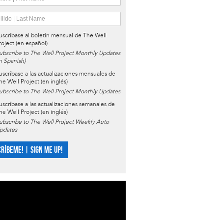
uscríbase al boletín mensual de The Well
roject (en español)
ubscribe to The Well Project Monthly Updates
in Spanish)
uscríbase a las actualizaciones mensuales de
he Well Project (en inglés)
ubscribe to The Well Project Monthly Updates
uscríbase a las actualizaciones semanales de
he Well Project (en inglés)
ubscribe to The Well Project Weekly Auto
pdates
CRÍBEME! | SIGN ME UP!