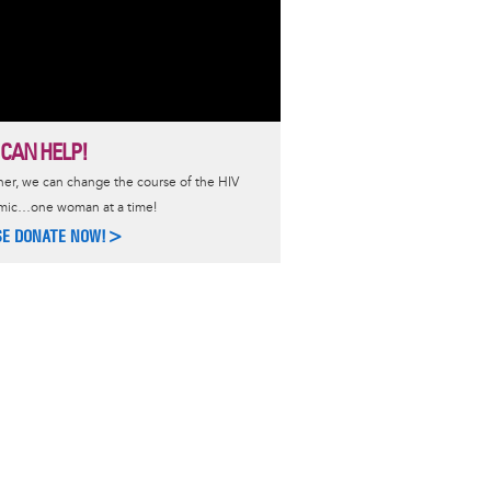
 CAN HELP!
er, we can change the course of the HIV
mic…one woman at a time!
SE DONATE NOW!>