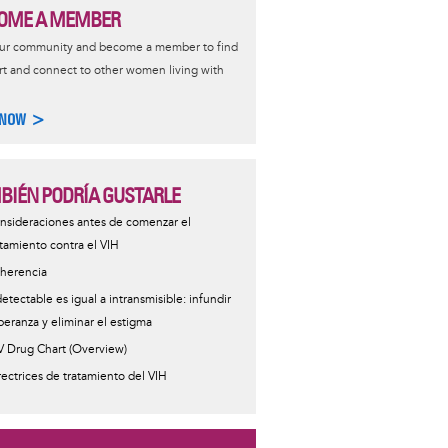
OME A MEMBER
our community and become a member to find
t and connect to other women living with
 NOW >
BIÉN PODRÍA GUSTARLE
nsideraciones antes de comenzar el
atamiento contra el VIH
herencia
detectable es igual a intransmisible: infundir
peranza y eliminar el estigma
V Drug Chart (Overview)
rectrices de tratamiento del VIH