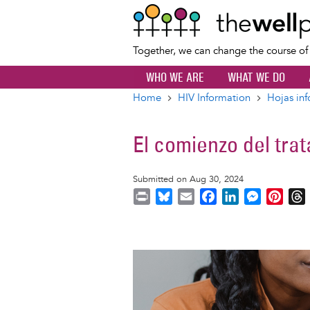
Together, we can change the course o
WHO WE ARE
WHAT WE DO
Home
HIV Information
Hojas inf
Breadcrumb
El comienzo del tra
Submitted on Aug 30, 2024
P
B
E
F
L
M
P
r
l
m
a
i
e
i
i
u
a
c
n
s
n
r
n
e
i
e
k
s
t
Image
t
s
l
b
e
e
e
k
o
d
n
r
y
o
I
g
e
s