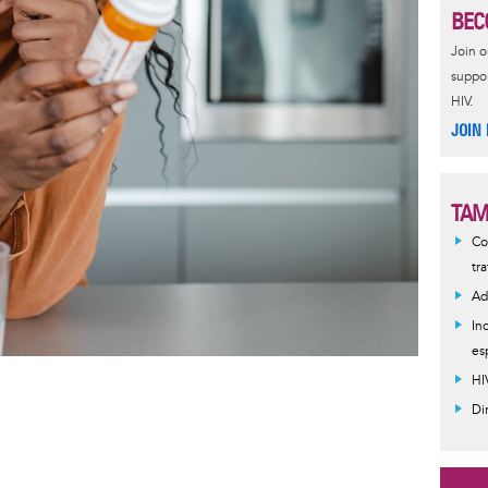
BEC
Join 
suppor
HIV.
JOIN
TAM
Co
tr
Ad
In
es
HI
Di