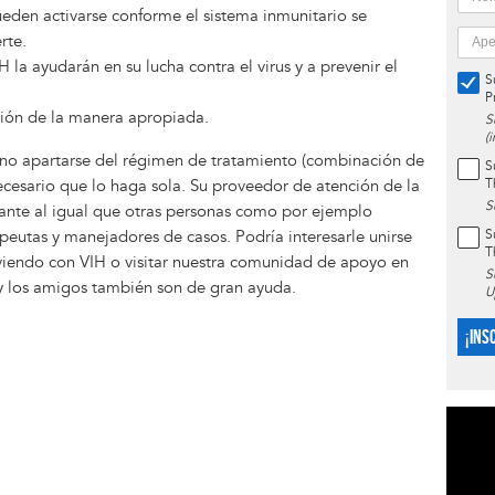
ueden activarse conforme el sistema inmunitario se
rte.
la ayudarán en su lucha contra el virus y a prevenir el
S
P
ión de la manera apropiada.
S
(
no apartarse del régimen de tratamiento (combinación de
S
T
cesario que lo haga sola. Su proveedor de atención de la
S
ante al igual que otras personas como por ejemplo
S
apeutas y manejadores de casos. Podría interesarle unirse
T
viendo con VIH o visitar nuestra comunidad de apoyo en
S
 y los amigos también son de gran ayuda.
U
¡INS