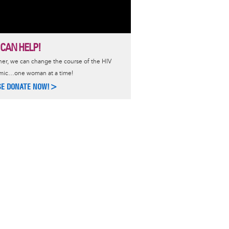
 CAN HELP!
er, we can change the course of the HIV
mic…one woman at a time!
SE DONATE NOW!>