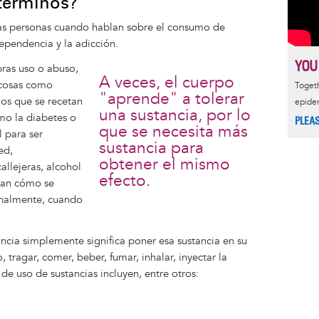
 términos?
 las personas cuando hablan sobre el consumo de
dependencia y la adicción.
YOU
ras uso o abuso,
A veces, el cuerpo
 cosas como
Togeth
"aprende" a tolerar
los que se recetan
epide
una sustancia, por lo
mo la diabetes o
PLEA
que se necesita más
l para ser
sustancia para
ed,
obtener el mismo
llejeras, alcohol
efecto.
ian cómo se
ionalmente, cuando
ncia simplemente significa poner esa sustancia en su
tragar, comer, beber, fumar, inhalar, inyectar la
e uso de sustancias incluyen, entre otros: