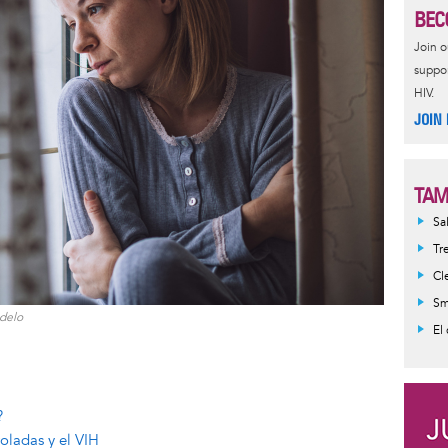
BEC
Join 
suppor
HIV.
JOIN
TAM
Sa
Tr
Cl
Sm
delo
El
?
oladas y el VIH