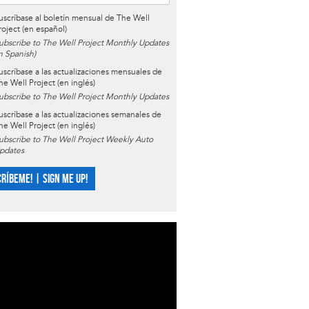
uscríbase al boletín mensual de The Well
roject (en español)
ubscribe to The Well Project Monthly Updates
in Spanish)
uscríbase a las actualizaciones mensuales de
he Well Project (en inglés)
ubscribe to The Well Project Monthly Updates
uscríbase a las actualizaciones semanales de
he Well Project (en inglés)
ubscribe to The Well Project Weekly Auto
pdates
CRÍBEME! | SIGN ME UP!