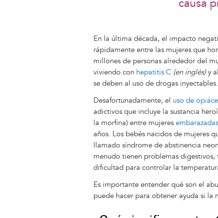
causa p
En la última década, el impacto nega
rápidamente entre las mujeres que ho
millones de personas alrededor del mu
viviendo con
hepatitis C
(en inglés)
y a
se deben al uso de drogas inyectables.
Desafortunadamente, el
uso de opiác
adictivos que incluye la sustancia her
la morfina) entre mujeres
embarazada
años. Los bebés nacidos de mujeres q
llamado síndrome de abstinencia neona
menudo tienen problemas digestivos, t
dificultad para controlar la temperatur
Es importante entender qué son el abuso
puede hacer para obtener ayuda si la n