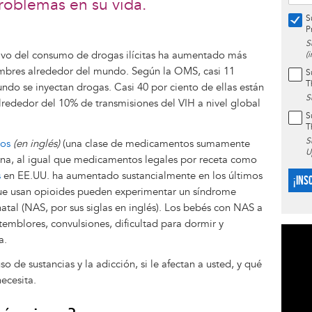
roblemas en su vida.
S
P
S
tivo del consumo de drogas ilícitas ha aumentado más
(
mbres alrededor del mundo. Según la OMS, casi 11
S
T
ndo se inyectan drogas. Casi 40 por ciento de ellas están
S
lrededor del 10% de transmisiones del VIH a nivel global
S
T
S
eos
(en inglés)
(una clase de medicamentos sumamente
U
oína, al igual que medicamentos legales por receta como
s
en EE.UU. ha aumentado sustancialmente en los últimos
¡INS
ue usan opioides pueden experimentar un síndrome
tal (NAS, por sus siglas en inglés). Los bebés con NAS a
emblores, convulsiones, dificultad para dormir y
a.
 de sustancias y la adicción, si le afectan a usted, y qué
ecesita.