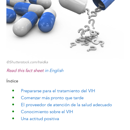
y
o
I
g
e
s
k
n
e
s
r
t
©Shutterstock.com/Iraidka
Read this fact sheet
in English
Índice
Prepararse para el tratamiento del VIH
Comenzar más pronto que tarde
El proveedor de atención de la salud adecuado
Conocimiento sobre el VIH
Una actitud positiva