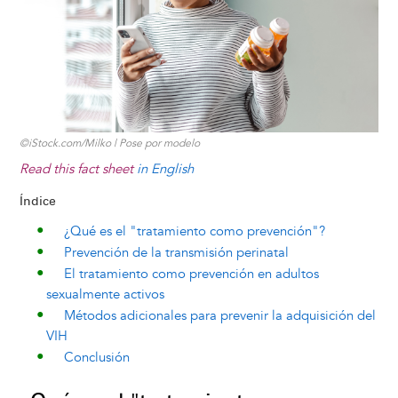
k
n
e
s
r
t
©iStock.com/Milko | Pose por modelo
Read this fact sheet
in English
Índice
¿Qué es el "tratamiento como prevención"?
Prevención de la transmisión perinatal
El tratamiento como prevención en adultos
sexualmente activos
Métodos adicionales para prevenir la adquisición del
VIH
Conclusión