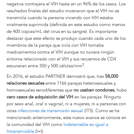
negativa contrajera el VIH hasta en un 96% de los casos. Los
resultados finales del estudio mostraron que el VIH no se
transmitía cuando la persona viviendo con VIH estaba
viralmente suprimida (definida en este estudio como menos
de 400 copias/mL del virus en su sangre). Es importante
destacar que este efecto se produjo cuando cada uno de los
miembros de la pareja que vivía con VIH tomaba
medicamentos contra el VIH aunque no tuviera ningún
síntoma relacionado con el VIH y sus recuentos de CD4
3
estuvieran entre 350 y 500 células/mm
.
En 2016, el estudio PARTNER demostró que, tras
58,000
relaciones sexuales
entre 1166 parejas heterosexuales y
homosexuales serodiferentes que
no usaban condones
, hubo
cero casos de adquisición del VIH
en las parejas: Ninguno
por sexo anal, oral o vaginal; ni a mujeres; ni a personas con
otras
infecciones de transmisión sexual
(ITS). Como se ha
mencionado anteriormente, este nuevo avance se conoce en
la comunidad del VIH como
Indetectable es igual a
Intransmisible
(I=I).