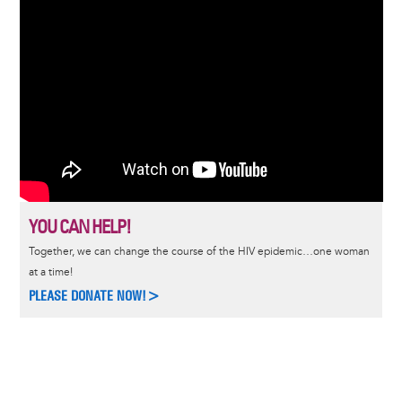
YOU CAN HELP!
Together, we can change the course of the HIV epidemic…one woman
at a time!
PLEASE DONATE NOW!>