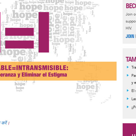
BEC
Join 
suppor
HIV.
JOIN
TAM
Tr
Pa
y 
El
La
¡¡
 करें
।