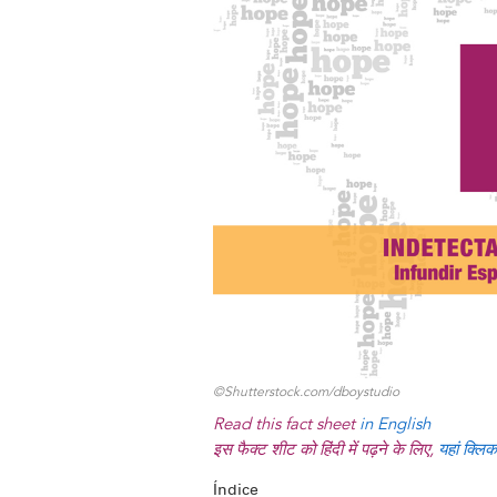
y
o
I
g
e
s
k
n
e
s
r
t
©Shutterstock.com/dboystudio
Read this fact sheet
in English
इस फैक्ट शीट को हिंदी में पढ़ने के लिए,
यहां क्लिक
Índice