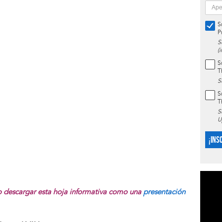
S
P
S
(
S
T
S
S
T
S
U
¡INS
 o descargar esta hoja informativa como una
presentación