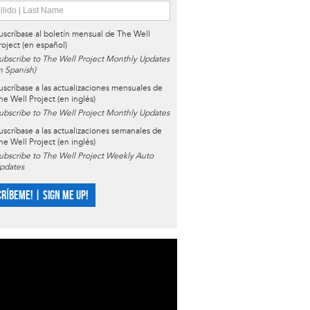
uscríbase al boletín mensual de The Well
roject (en español)
ubscribe to The Well Project Monthly Updates
in Spanish)
uscríbase a las actualizaciones mensuales de
he Well Project (en inglés)
ubscribe to The Well Project Monthly Updates
uscríbase a las actualizaciones semanales de
he Well Project (en inglés)
ubscribe to The Well Project Weekly Auto
pdates
CRÍBEME! | SIGN ME UP!