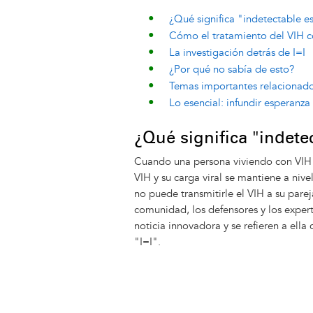
¿Qué significa "indetectable es
Cómo el tratamiento del VIH co
La investigación detrás de I=I
¿Por qué no sabía de esto?
Temas importantes relacionados
Lo esencial: infundir esperanza
¿Qué significa "indete
Cuando una persona viviendo con VIH
VIH y su carga viral se mantiene a niv
no puede transmitirle el VIH a su pare
comunidad, los defensores y los exper
noticia innovadora y se refieren a ella 
"I=I".