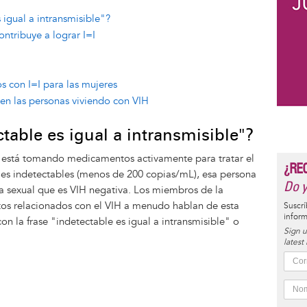
 igual a intransmisible"?
ntribuye a lograr I=I
 con I=I para las mujeres
 en las personas viviendo con VIH
ctable es igual a intransmisible"?
 está tomando medicamentos activamente para tratar el
¿RE
eles indetectables (menos de 200 copias/mL), esa persona
Do y
ja sexual que es VIH negativa. Los miembros de la
tos relacionados con el VIH a menudo hablan de esta
Suscrí
inform
con la frase "indetectable es igual a intransmisible" o
Sign u
latest