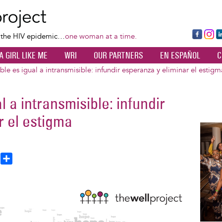
Skip
to
main
Fa
Ins
L
f the HIV epidemic…
one woman at a time.
content
ce
ta
k
A GIRL LIKE ME
WRI
OUR PARTNERS
EN ESPAÑOL
C
bo
gr
d
ok
a
n
ble es igual a intransmisible: infundir esperanza y eliminar el estigm
m
l a intransmisible: infundir
r el estigma
Image
T
S
h
h
a
e
r
a
e
d