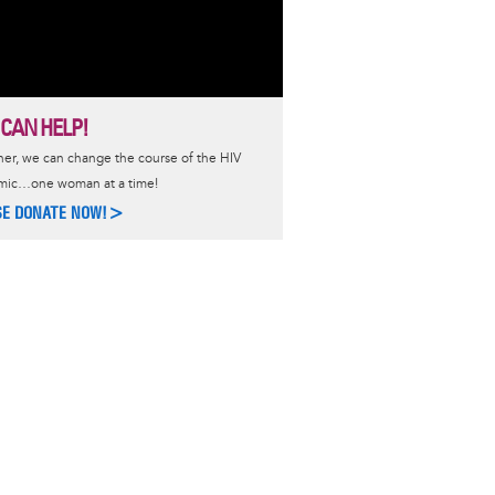
 CAN HELP!
er, we can change the course of the HIV
mic…one woman at a time!
SE DONATE NOW!>