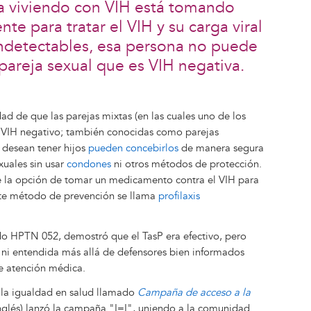
 viviendo con VIH está tomando
e para tratar el VIH y su carga viral
indetectables, esa persona no puede
 pareja sexual que es VIH negativa.
d de que las parejas mixtas (en las cuales uno de los
es VIH negativo; también conocidas como parejas
 desean tener hijos
pueden concebirlos
de manera segura
xuales sin usar
condones
ni otros métodos de protección.
e la opción de tomar un medicamento contra el VIH para
Este método de prevención se llama
profilaxis
do HPTN 052, demostró que el TasP era efectivo, pero
 ni entendida más allá de defensores bien informados
e atención médica.
 la igualdad en salud llamado
Campaña de acceso a la
inglés) lanzó la campaña "I=I", uniendo a la comunidad