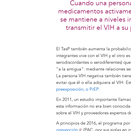
Cuando una persona
medicamentos activament
se mantiene a niveles 
transmitir el VIH a su
El TasP también aumenta la probabilida
integrantes vive con el VIH y el otro 
serodiscordantes o serodiferentes) que
"a la antigua": mediante relaciones se
La persona VIH negativa también tien
evitar que él o ella adquiera el VIH. 
preexposición, o PrEP
.
En 2011, un estudio importante llama
esta información no era bien conocida
sobre el VIH y proveedores expertos d
A principios de 2016, el programa por
prevención
(PAC, por sus siglas en 