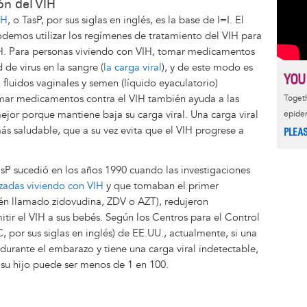
ón del VIH
IH
, o TasP, por sus siglas en inglés, es la base de I=I. El
odemos utilizar los regímenes de tratamiento del VIH para
VIH. Para personas viviendo con VIH, tomar medicamentos
 de virus en la sangre (
la carga viral
), y de este modo es
YOU
luidos vaginales y semen (líquido eyaculatorio)
omar medicamentos contra el VIH también ayuda a las
Togeth
ejor porque mantiene baja su carga viral. Una carga viral
epide
más saludable, que a su vez evita que el VIH progrese a
PLEA
asP sucedió en los años 1990 cuando las investigaciones
zadas viviendo con VIH
y que tomaban el primer
én llamado zidovudina, ZDV o AZT), redujeron
tir el VIH a sus bebés. Según los Centros para el Control
por sus siglas en inglés) de EE.UU., actualmente, si una
rante el embarazo y tiene una carga viral indetectable,
a su hijo puede ser menos de 1 en 100.