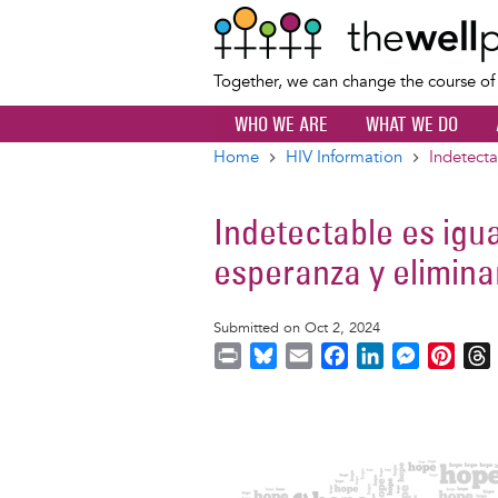
Together, we can change the course o
WHO WE ARE
WHAT WE DO
Home
HIV Information
Indetecta
Breadcrumb
Indetectable es igua
esperanza y elimina
Submitted on Oct 2, 2024
P
B
E
F
L
M
P
r
l
m
a
i
e
i
i
u
a
c
n
s
n
r
Image
n
e
i
e
k
s
t
t
s
l
b
e
e
e
k
o
d
n
r