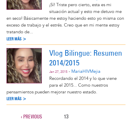
¡Sí! Triste pero cierto, esta es mi
situación actual y esto me detuvo me
en seco! Básicamente me estoy haciendo esto yo misma con
exceso de trabajo y el estrés. Creo que en mi mente estoy
tratando de...
LEER MÁS >
Vlog Bilingue: Resumen
2014/2015
-
MariaHIVMejia
Jan 27, 2015
Recordando el 2014 y lo que viene
para el 2015... Como nuestros
pensamientos pueden mejorar nuestro estado.
LEER MÁS >
PREVIOUS
‹ PREVIOUS
CURRENT
13
Pagination
PAGE
PAGE