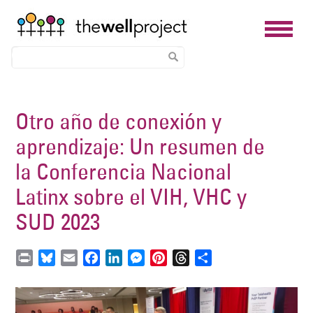
Skip
to
Otro año de conexión y
main
aprendizaje: Un resumen de
content
la Conferencia Nacional
Latinx sobre el VIH, VHC y
SUD 2023
P
B
E
F
L
M
P
T
S
r
l
m
a
i
e
i
h
h
i
u
a
c
n
s
n
r
a
Image
n
e
i
e
k
s
t
e
r