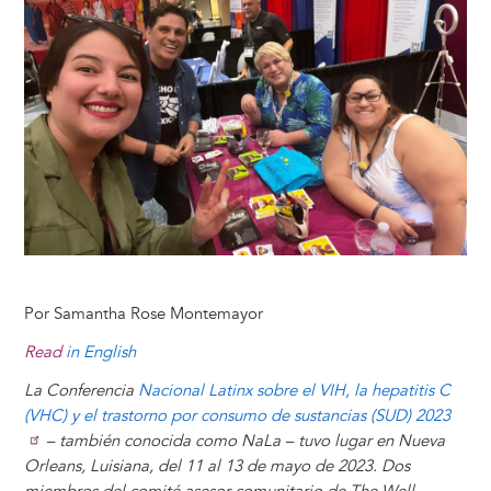
t
s
l
b
e
e
e
a
e
k
o
d
n
r
d
y
o
I
g
e
s
k
n
e
s
r
t
Por Samantha Rose Montemayor
Read
in English
La Conferencia
Nacional Latinx sobre el VIH, la hepatitis C
(VHC) y el trastorno por consumo de sustancias (SUD) 2023
– también conocida como NaLa – tuvo lugar en Nueva
Orleans, Luisiana, del 11 al 13 de mayo de 2023. Dos