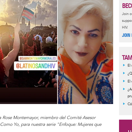
BEC
Join 
suppor
HIV.
JOIN
TAM
Inf
El
mes
¿Q
El
¿A
pr
Có
tha Rose Montemayor, miembro del Comité Asesor
Como Yo, para nuestra serie "Enfoque: Mujeres que