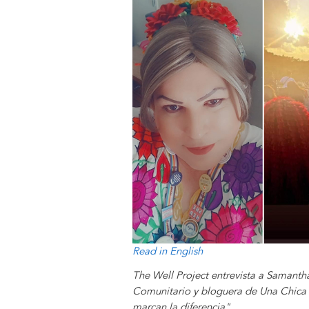
y
o
I
g
e
s
k
n
e
s
r
t
Read in English
The Well Project entrevista a Saman
Comunitario y bloguera de Una Chica 
marcan la diferencia".