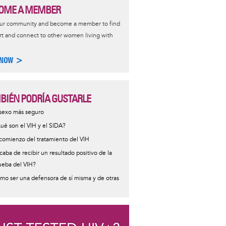
OME A MEMBER
our community and become a member to find
t and connect to other women living with
 NOW >
BIÉN PODRÍA GUSTARLE
ormative
 sexo más seguro
sage
ué son el VIH y el SIDA?
 comienzo del tratamiento del VIH
caba de recibir un resultado positivo de la
ueba del VIH?
mo ser una defensora de sí misma y de otras