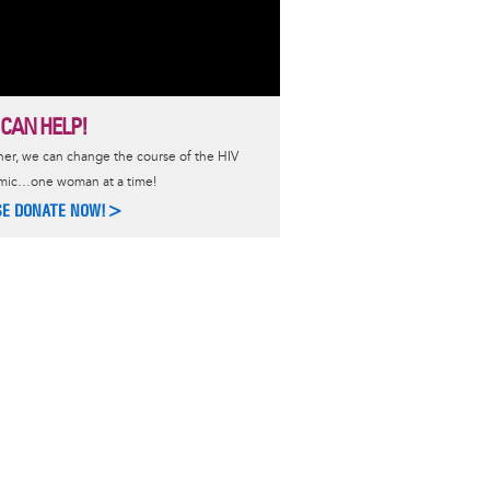
 CAN HELP!
er, we can change the course of the HIV
mic…one woman at a time!
SE DONATE NOW!>