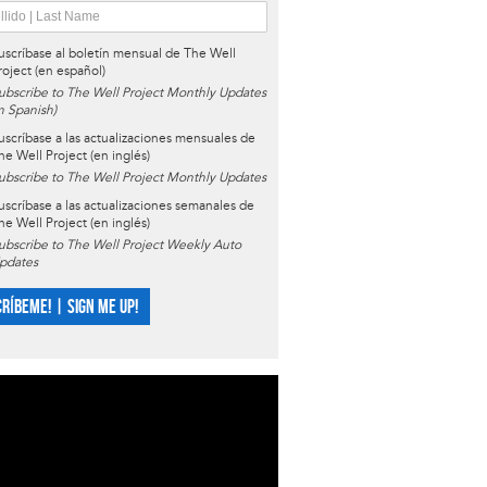
uscríbase al boletín mensual de The Well
roject (en español)
ubscribe to The Well Project Monthly Updates
in Spanish)
uscríbase a las actualizaciones mensuales de
he Well Project (en inglés)
ubscribe to The Well Project Monthly Updates
uscríbase a las actualizaciones semanales de
he Well Project (en inglés)
ubscribe to The Well Project Weekly Auto
pdates
CRÍBEME! | SIGN ME UP!