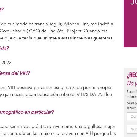
t?
e mis modelos trans a seguir, Arianna Lint, me invitó a
 Comunitario ( CAC) de The Well Project. Cuando me
e dije que tenía que unirme a estas increíbles guerreras.
ida?
 2022.
ensa del VIH?
¿RE
Do y
era VIH positiva y, tras ser estigmatizada por mi propia
Suscrí
 y que necesitaban educación sobre el VIH/SIDA. Así fue
inform
Sign u
latest
mográfico en particular?
para ser mi yo auténtica y vivir como una orgullosa mujer
me he centrado en las mujeres que viven con VIH porque las