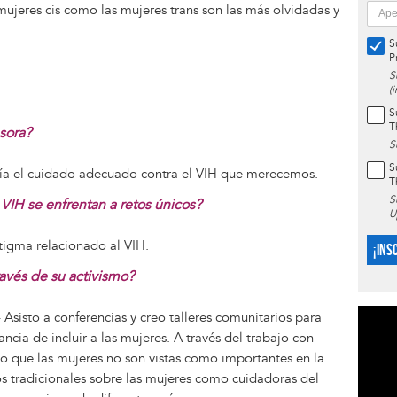
 mujeres cis como las mujeres trans son las más olvidadas y
S
P
S
(
S
T
sora?
S
S
ía el cuidado adecuado contra el VIH que merecemos.
T
S
VIH se enfrentan a retos únicos?
U
estigma relacionado al VIH.
¡INS
ravés de su activismo?
 Asisto a conferencias y creo talleres comunitarios para
ancia de incluir a las mujeres. A través del trabajo con
to que las mujeres no son vistas como importantes en la
s tradicionales sobre las mujeres como cuidadoras del