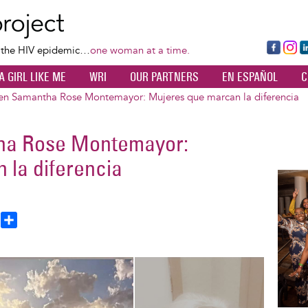
Skip
to
main
Fa
Ins
L
f the HIV epidemic…
one woman at a time.
content
ce
ta
k
A GIRL LIKE ME
WRI
OUR PARTNERS
EN ESPAÑOL
C
bo
gr
d
ok
a
n
en Samantha Rose Montemayor: Mujeres que marcan la diferencia
m
ha Rose Montemayor:
 la diferencia
Image
T
S
h
h
a
e
r
a
e
d