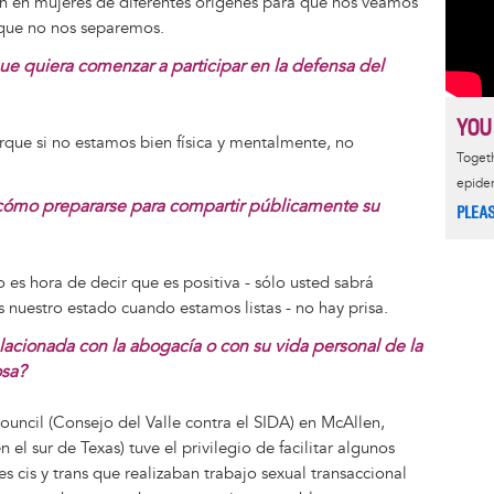
can en mujeres de diferentes orígenes para que nos veamos
que no nos separemos.
ue quiera comenzar a participar en la defensa del
YOU
que si no estamos bien física y mentalmente, no
Togeth
epide
 cómo prepararse para compartir públicamente su
PLEA
es hora de decir que es positiva - sólo usted sabrá
nuestro estado cuando estamos listas - no hay prisa.
lacionada con la abogacía o con su vida personal de la
osa?
ouncil (Consejo del Valle contra el SIDA) en McAllen,
el sur de Texas) tuve el privilegio de facilitar algunos
es cis y trans que realizaban trabajo sexual transaccional