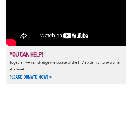
YOU CAN HELP!
Together, we can change the course of the HIV epidemic…one woman
at a time!
PLEASE DONATE NOW!>