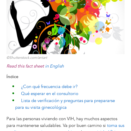
y
o
I
g
e
s
k
n
e
s
r
t
©Shutterstock.com/antart
Read this fact sheet
in English
Índice
¿Con qué frecuencia debe ir?
Qué esperar en el consultorio
Lista de verificación y preguntas para prepararse
para su visita ginecológica
Para las personas viviendo con VIH, hay muchos aspectos
para mantenerse saludables. Va por buen camino si
toma sus