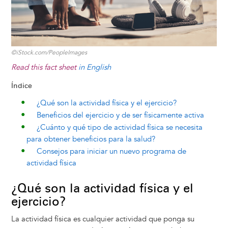
k
n
e
s
r
t
©iStock.com/PeopleImages
Read this fact sheet
in English
Índice
¿Qué son la actividad física y el ejercicio?
Beneficios del ejercicio y de ser físicamente activa
¿Cuánto y qué tipo de actividad física se necesita
para obtener beneficios para la salud?
Consejos para iniciar un nuevo programa de
actividad física
¿Qué son la actividad física y el
ejercicio?
La actividad física es cualquier actividad que ponga su