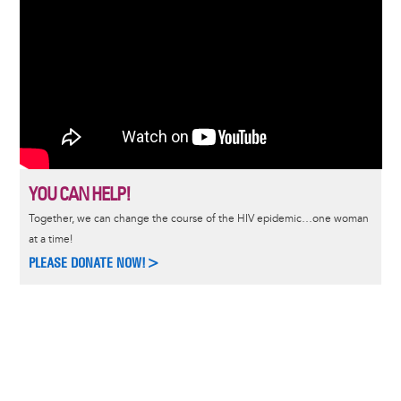
YOU CAN HELP!
Together, we can change the course of the HIV epidemic…one woman
at a time!
PLEASE DONATE NOW!>