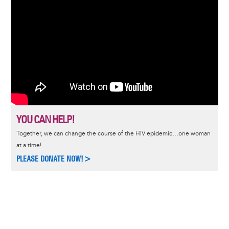
YOU CAN HELP!
Together, we can change the course of the HIV epidemic…one woman
at a time!
PLEASE DONATE NOW!>