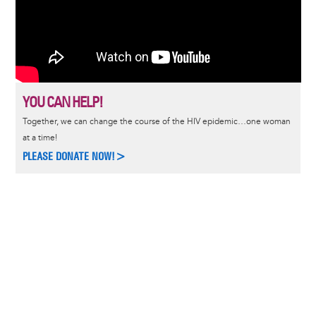
YOU CAN HELP!
Together, we can change the course of the HIV epidemic…one woman
at a time!
PLEASE DONATE NOW!>