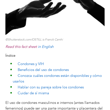
k
n
e
s
r
t
©Shutterstock.com/OSTILL is Franck Camhi
Read this fact sheet
in English
Índice
Condones y VIH
Beneficios del uso de condones
Conozca cuáles condones están disponibles y cómo
usarlos
Hablar con su pareja sobre los condones
Cuidar de sí misma
El uso de condones masculinos e internos (antes llamados
femeninos) puede ser una parte importante y placentera del