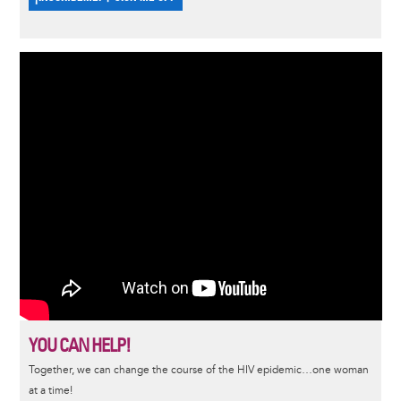
YOU CAN HELP!
Together, we can change the course of the HIV epidemic…one woman
at a time!