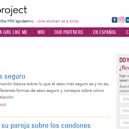
Skip
to
main
Fa
Ins
L
f the HIV epidemic…
one woman at a time.
content
ce
ta
k
A GIRL LIKE ME
WRI
OUR PARTNERS
EN ESPAÑOL
C
bo
gr
d
ok
a
n
m
DO 
¿Rec
s seguro
Sign u
latest
ación básica sobre lo que el sexo más seguro es y no es,
Suscrí
iferentes formas de sexo seguro y consejos sobre cómo
inform
elación.
2025
 su pareja sobre los condones