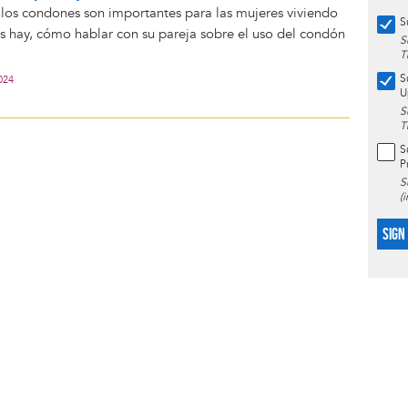
los condones son importantes para las mujeres viviendo
S
s hay, cómo hablar con su pareja sobre el uso del condón
S
T
S
024
U
S
T
S
P
S
(
SIGN