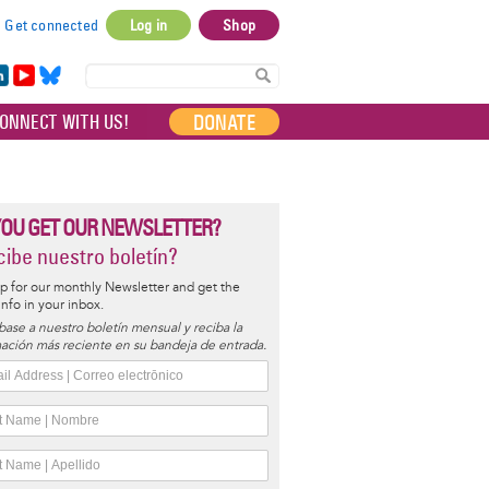
Get connected
Log in
Shop
User
account
in
Yo
Bl
menu
e
uT
ue
DONATE
ONNECT WITH US!
I
ub
sky
e
YOU GET OUR NEWSLETTER?
ibe nuestro boletín?
p for our monthly Newsletter and get the
 info in your inbox.
base a nuestro boletín mensual y reciba la
ación más reciente en su bandeja de entrada.