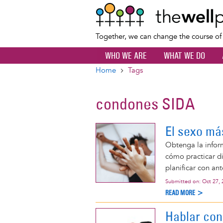
Together, we can change the course o
WHO WE ARE
WHAT WE DO
Home
Tags
Breadcrumb
condones SIDA
El sexo má
Obtenga la inform
cómo practicar d
planificar con ant
Submitted on:
Oct 27, 
READ MORE >
Hablar con