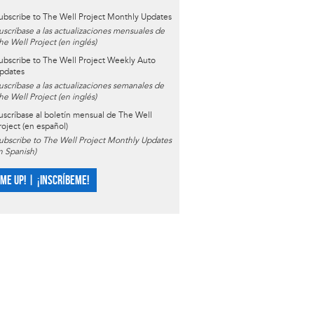
ubscribe to The Well Project Monthly Updates
uscríbase a las actualizaciones mensuales de
he Well Project (en inglés)
ubscribe to The Well Project Weekly Auto
pdates
uscríbase a las actualizaciones semanales de
he Well Project (en inglés)
uscríbase al boletín mensual de The Well
roject (en español)
ubscribe to The Well Project Monthly Updates
in Spanish)
 ME UP! | ¡INSCRÍBEME!