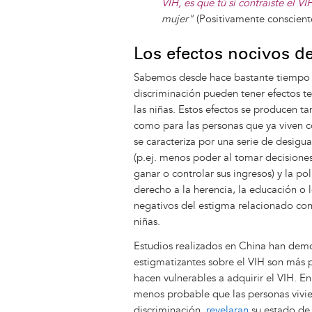
VIH, es que tú sí contraiste el VI
mujer"
(Positivamente conscien
Los efectos nocivos d
Sabemos desde hace bastante tiempo 
discriminación pueden tener efectos te
las niñas. Estos efectos se producen ta
como para las personas que ya viven co
se caracteriza por una serie de desig
(p.ej. menos poder al tomar decisiones
ganar o controlar sus ingresos) y la polí
derecho a la herencia, la educación o 
negativos del estigma relacionado con 
niñas.
Estudios realizados en China han demo
estigmatizantes sobre el VIH son más 
hacen vulnerables a adquirir el VIH. E
menos probable que las personas vivi
discriminación,
revelaran
su estado de 