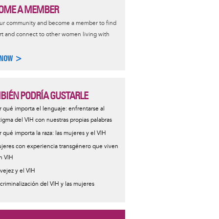
OME A MEMBER
our community and become a member to find
t and connect to other women living with
 NOW >
BIÉN PODRÍA GUSTARLE
r qué importa el lenguaje: enfrentarse al
tigma del VIH con nuestras propias palabras
r qué importa la raza: las mujeres y el VIH
jeres con experiencia transgénero que viven
n VIH
 vejez y el VIH
 criminalización del VIH y las mujeres