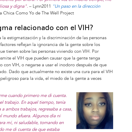
liosa y digna".
– Lynn2011
"Un paso en la dirección
na Chica Como Yo
de The Well Project
igma relacionado con el VIH?
la estigmatización y la discriminación de las personas
actores reflejan la ignorancia de la gente sobre los
ue tienen sobre las personas viviendo con VIH. Por
smite el VIH que pueden causar que la gente tenga
o con VIH, o negarse a usar el inodoro después de que
ado. Dado que actualmente no existe una cura para el VIH
 peligroso para la vida, el miedo de la gente a veces
Image
rme cuando primero me di cuenta.
l trabajo. En aquel tiempo, tenía
a a ambos trabajos, regresaba a casa,
l mundo afuera. Algunos día ni
ara mí, ni saludable, tomando en
do me di cuenta de que estaba