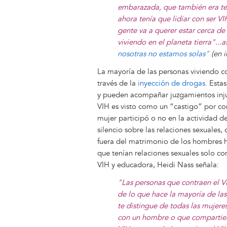
embarazada, que también era te
ahora tenía que lidiar con ser V
gente va a querer estar cerca d
viviendo en el planeta tierra"...
nosotras no estamos solas"
(en i
La mayoría de las personas viviendo co
través de la
inyección de drogas
. Esta
y pueden acompañar juzgamientos injus
VIH es visto como un “castigo” por co
mujer participó o no en la actividad d
silencio sobre las relaciones sexuales,
fuera del matrimonio de los hombres h
que tenían relaciones sexuales solo c
VIH y educadora, Heidi Nass señala:
"Las personas que contraen el V
de lo que hace la mayoría de la
te distingue de todas las mujere
con un hombre o que compartier