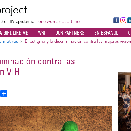
Skip
to
main
Fa
Ins
L
f the HIV epidemic…
one woman at a time.
content
ce
ta
k
A GIRL LIKE ME
WRI
OUR PARTNERS
EN ESPAÑOL
C
bo
gr
d
ok
a
n
ormativas
El estigma y la discriminación contra las mujeres vivi
m
riminación contra las
on VIH
Image
T
S
h
h
a
e
r
a
e
d