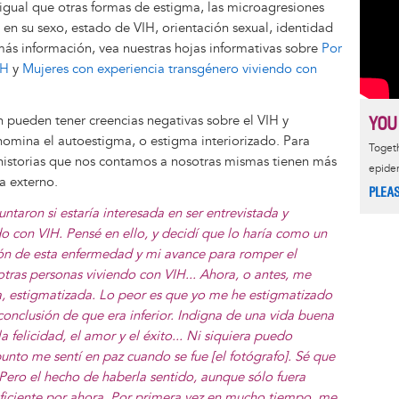
 igual que otras formas de estigma, las microagresiones
en su sexo, estado de VIH, orientación sexual, identidad
más información, vea nuestras hojas informativas sobre
Por
IH
y
Mujeres con experiencia transgénero viviendo con
 pueden tener creencias negativas sobre el VIH y
YOU
nomina el autoestigma, o estigma interiorizado. Para
Togeth
historias que nos contamos a nosotras mismas tienen más
epide
a externo.
PLEA
aron si estaría interesada en ser entrevistada y
o con VIH. Pensé en ello, y decidí que lo haría como un
ón de esta enfermedad y mi avance para romper el
tras personas viviendo con VIH... Ahora, o antes, me
da, estigmatizada. Lo peor es que yo me he estigmatizado
onclusión de que era inferior. Indigna de una vida buena
a felicidad, el amor y el éxito... Ni siquiera puedo
nto me sentí en paz cuando se fue [el fotógrafo]. Sé que
 Pero el hecho de haberla sentido, aunque sólo fuera
uficiente por ahora. Por primera vez en mucho tiempo, me