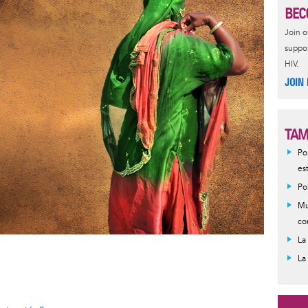
BEC
Join 
suppor
HIV.
JOIN
TAM
Po
es
Po
Mu
co
La
La