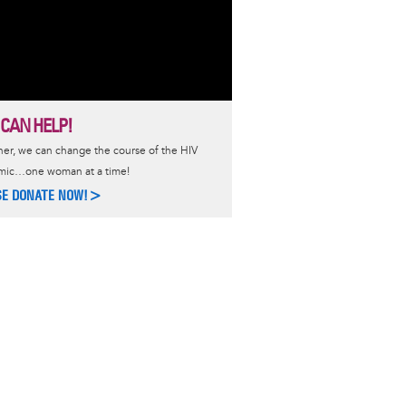
 CAN HELP!
er, we can change the course of the HIV
mic…one woman at a time!
SE DONATE NOW!>