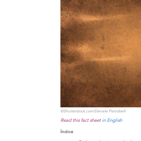
y
o
I
g
e
s
k
n
e
s
r
t
©Shutterstock.com/Daniele Pietrobelli
Read this fact sheet
in English
Índice