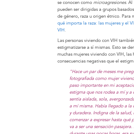
se conocen como
microagresiones
. Al
pueden ser dirigidas a grupos basados 
de género, raza u origen étnico. Para 
qué importa la raza: las mujeres y el V
VIH
.
Las personas viviendo con VIH también
estigmatizarse a sí mismas. Esto se de
muchas mujeres viviendo con VIH, las 
consecuencias negativas que el estigm
"Hace un par de meses me pregunt
fotografiada como mujer viviend
paso importante en mi aceptaci
estigma que nos rodea a mí y a o
sentía aislada, sola, avergonza
a mí misma. Había llegado a la c
y duradera. Indigna de la salud, l
comenzar a expresar hasta qué pu
va a ser una sensación pasajera.
durante unas pocas horas, era s