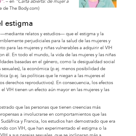
H".
– en
"Carta abierta: de mujer a
te de The Body.com)
el estigma
—mediante relatos y estudios— que el estigma y la
rriblemente perjudiciales para la salud de las mujeres y
nto para las mujeres y niñas vulnerables a adquirir el VIH
n él. En todo el mundo, la vida de las mujeres y las niñas
ualdades basadas en el género, como la desigualdad social
 sexuales), la económica (p.ej. menos posibilidad de
tica (p.ej. las políticas que le niegan a las mujeres el
los derechos reproductivos). En consecuencia, los efectos
el VIH tienen un efecto aún mayor en las mujeres y las
strado que las personas que tienen creencias más
propensas a involucrarse en comportamientos que las
n Sudáfrica y Francia, los estudios han demostrado que era
endo con VIH, que han experimentado el estigma o la
VIH a sus parejas sexuales, que se inclinaran más a