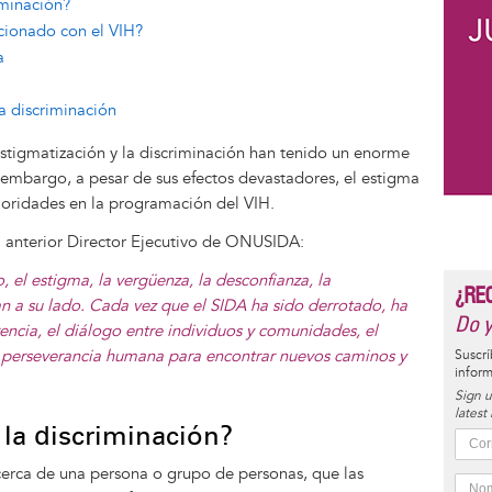
iminación?
acionado con el VIH?
a
a discriminación
estigmatización y la discriminación han tenido un enorme
n embargo, a pesar de sus efectos devastadores, el estigma
prioridades en la programación del VIH.
 anterior Director Ejecutivo de ONUSIDA:
el estigma, la vergüenza, la desconfianza, la
¿RE
an a su lado. Cada vez que el SIDA ha sido derrotado, ha
Do y
rencia, el diálogo entre individuos y comunidades, el
 y perseverancia humana para encontrar nuevos caminos y
Suscrí
inform
Sign u
latest
 la discriminación?
cerca de una persona o grupo de personas, que las