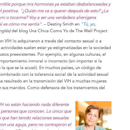
rrible porque mis hormonas ya estaban desbalanceadas y
IH positiva. "¿Quién me va a querer después de esto? ¿La
e mi o tocarme? Voy a ser una verdadera alienígena
así es cómo me sentía"
. – Destiny Smith en
"Tú, yo,
nglés)
del blog Una Chica Como Yo de The Well Project
n VIH lo adquirieron a través del contacto sexual o a
s actividades suelen estar ya estigmatizadas en la sociedad
tos preexistentes. Por ejemplo, en algunas culturas, el
mportamiento inmoral o incorrecto (sin importar si la
e la que se la acusó). En muchos países, un código de
 combinado con la tolerancia social de la actividad sexual
a resultado en la transmisión del VIH a muchas mujeres
on sus maridos. Como defensora de los tratamientos del
Image
IH no están haciendo nada diferente
s personas que conocen. Lo único que
s que han tenido relaciones sexuales
on una aguja, pero no contrajeron el