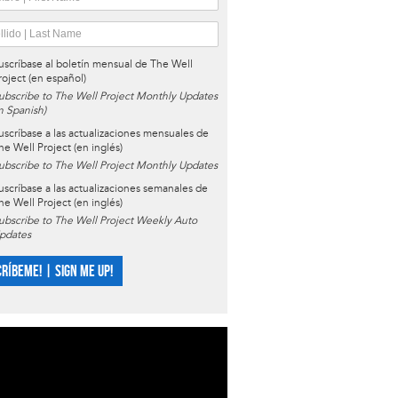
uscríbase al boletín mensual de The Well
roject (en español)
ubscribe to The Well Project Monthly Updates
in Spanish)
uscríbase a las actualizaciones mensuales de
he Well Project (en inglés)
ubscribe to The Well Project Monthly Updates
uscríbase a las actualizaciones semanales de
he Well Project (en inglés)
ubscribe to The Well Project Weekly Auto
pdates
CRÍBEME! | SIGN ME UP!