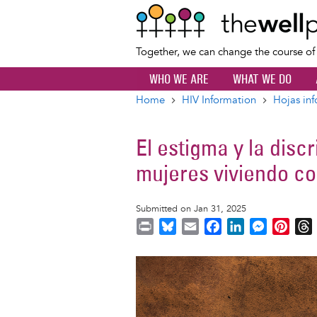
Together, we can change the course o
WHO WE ARE
WHAT WE DO
Home
HIV Information
Hojas inf
Breadcrumb
El estigma y la disc
mujeres viviendo c
Submitted on Jan 31, 2025
P
B
E
F
L
M
P
r
l
m
a
i
e
i
i
u
a
c
n
s
n
r
Image
n
e
i
e
k
s
t
t
s
l
b
e
e
e
k
o
d
n
r