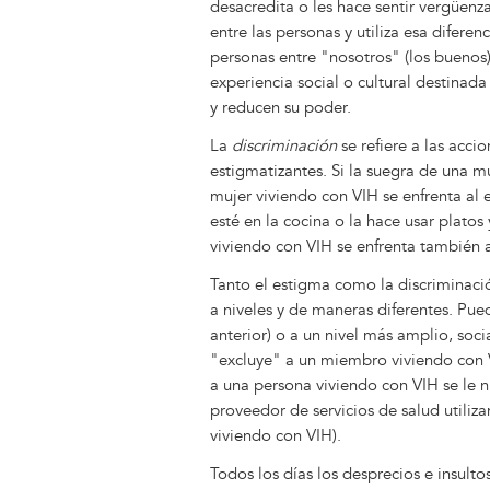
desacredita o les hace sentir vergüen
entre las personas y utiliza esa difere
personas entre "nosotros" (los buenos) y
experiencia social o cultural destinad
y reducen su poder.
La
discriminación
se refiere a las acc
estigmatizantes. Si la suegra de una m
mujer viviendo con VIH se enfrenta al 
esté en la cocina o la hace usar platos
viviendo con VIH se enfrenta también a
Tanto el estigma como la discriminac
a niveles y de maneras diferentes. Pu
anterior) o a un nivel más amplio, so
"excluye" a un miembro viviendo con V
a una persona viviendo con VIH se le n
proveedor de servicios de salud utiliz
viviendo con VIH).
Todos los días los desprecios e insult