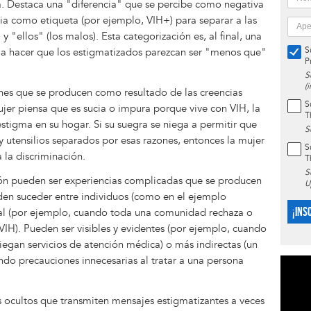
za. Destaca una "diferencia" que se percibe como negativa
ncia como etiqueta (por ejemplo, VIH+) para separar a las
 "ellos" (los malos). Esta categorización es, al final, una
S
a a hacer que los estigmatizados parezcan ser "menos que"
P
S
(
iones que se producen como resultado de las creencias
S
ujer piensa que es sucia o impura porque vive con VIH, la
T
estigma en su hogar. Si su suegra se niega a permitir que
S
 y utensilios separados por esas razones, entonces la mujer
S
 la discriminación.
T
S
ión pueden ser experiencias complicadas que se producen
U
eden suceder entre individuos (como en el ejemplo
¡INS
cial (por ejemplo, cuando toda una comunidad rechaza o
IH). Pueden ser visibles y evidentes (por ejemplo, cuando
iegan servicios de atención médica) o más indirectas (un
ando precauciones innecesarias al tratar a una persona
os ocultos que transmiten mensajes estigmatizantes a veces