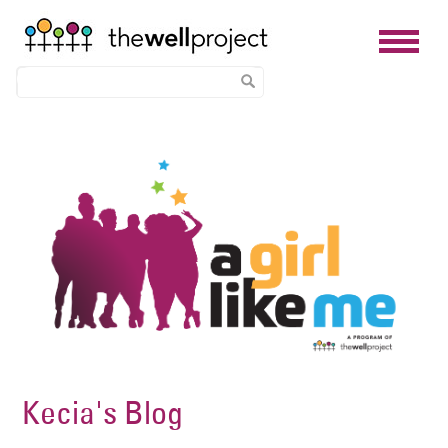
Skip
Image
to
main
content
Kecia's Blog