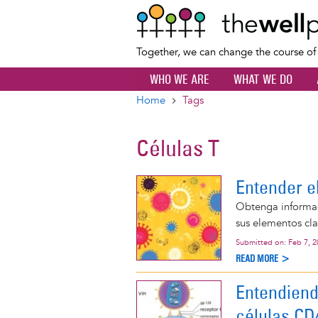
Together, we can change the course o
WHO WE ARE
WHAT WE DO
Home
Tags
Breadcrumb
Células T
Entender e
Obtenga informac
sus elementos cl
Submitted on:
Feb 7, 
READ MORE >
Entendiendo
células CD