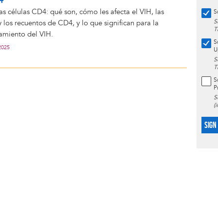
as células CD4: qué son, cómo les afecta el VIH, las
S
S
los recuentos de CD4, y lo que significan para la
T
tamiento del VIH.
S
2025
U
S
T
S
P
S
(
SIGN