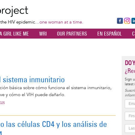
Skip
to
main
Fa
Ins
L
f the HIV epidemic…
one woman at a time.
content
ce
ta
k
A GIRL LIKE ME
WRI
OUR PARTNERS
EN ESPAÑOL
C
bo
gr
d
ok
a
n
m
DO 
¿Rec
l sistema inmunitario
Sign u
latest
ión básica sobre cómo funciona el sistema inmunitario,
Suscrí
ave y cómo el VIH puede dañarlo.
inform
2025
 las células CD4 y los análisis de
4