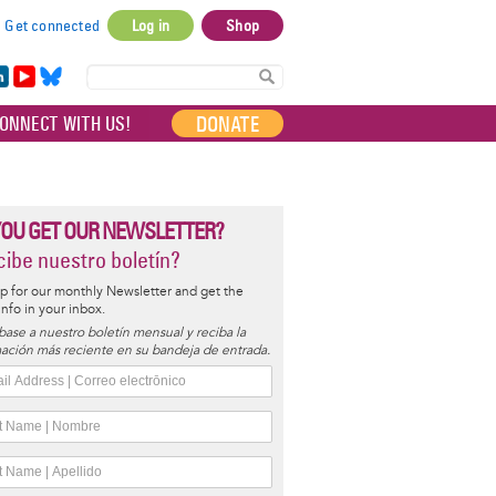
Get connected
Log in
Shop
User
account
in
Yo
Bl
menu
e
uT
ue
DONATE
ONNECT WITH US!
I
ub
sky
e
YOU GET OUR NEWSLETTER?
ibe nuestro boletín?
p for our monthly Newsletter and get the
 info in your inbox.
base a nuestro boletín mensual y reciba la
ación más reciente en su bandeja de entrada.