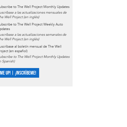
ubscribe to The Well Project Monthly Updates
uscríbase a las actualizaciones mensuales de
he Well Project (en inglés)
ubscribe to The Well Project Weekly Auto
pdates
uscríbase a las actualizaciones semanales de
he Well Project (en inglés)
uscríbase al boletín mensual de The Well
roject (en español)
ubscribe to The Well Project Monthly Updates
in Spanish)
 ME UP! | ¡INSCRÍBEME!