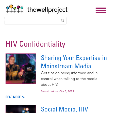
Skip
to
HIV Confidentiality
main
content
Sharing Your Expertise in
Mainstream Media
Get tips on being informed and in
control when talking to the media
about HIV.
Submitted on:
Oct 8, 2025
READ MORE >
Social Media, HIV