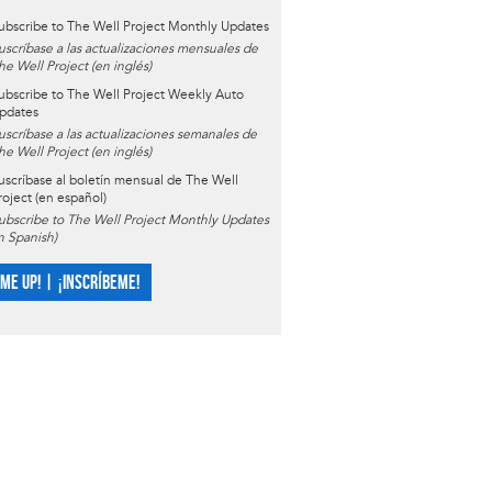
ubscribe to The Well Project Monthly Updates
uscríbase a las actualizaciones mensuales de
he Well Project (en inglés)
ubscribe to The Well Project Weekly Auto
pdates
uscríbase a las actualizaciones semanales de
he Well Project (en inglés)
uscríbase al boletín mensual de The Well
roject (en español)
ubscribe to The Well Project Monthly Updates
in Spanish)
 ME UP! | ¡INSCRÍBEME!