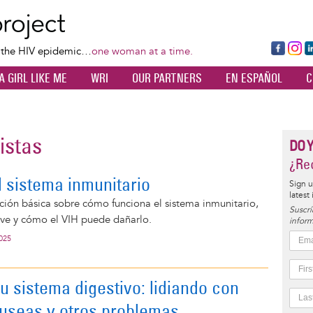
Skip
to
main
Fa
Ins
L
f the HIV epidemic…
one woman at a time.
content
ce
ta
k
A GIRL LIKE ME
WRI
OUR PARTNERS
EN ESPAÑOL
C
bo
gr
d
ok
a
n
m
istas
DO 
¿Rec
l sistema inmunitario
Sign u
latest
ión básica sobre cómo funciona el sistema inmunitario,
Suscrí
ave y cómo el VIH puede dañarlo.
inform
2025
u sistema digestivo: lidiando con
áuseas y otros problemas