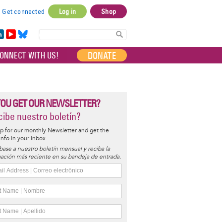
Get connected
Log in
Shop
User
account
in
Yo
Bl
menu
e
uT
ue
DONATE
ONNECT WITH US!
I
ub
sky
e
YOU GET OUR NEWSLETTER?
ibe nuestro boletín?
p for our monthly Newsletter and get the
 info in your inbox.
base a nuestro boletín mensual y reciba la
ación más reciente en su bandeja de entrada.