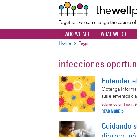
Together, we can change the course o
WHO WE ARE
WHAT WE DO
Home
Tags
Breadcrumb
infecciones oportun
Entender e
Obtenga informac
sus elementos cl
Submitted on:
Feb 7, 
READ MORE >
Cuidando s
diarrea, n