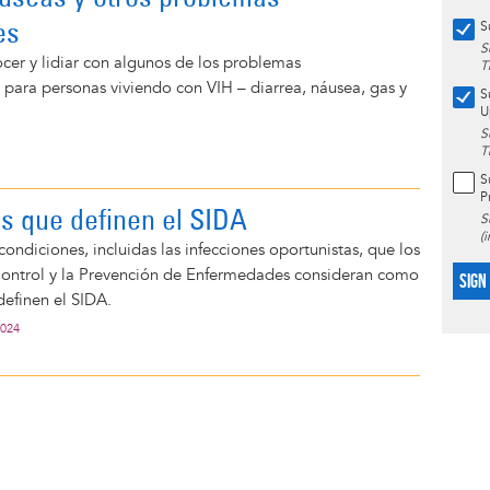
es
S
S
cer y lidiar con algunos de los problemas
T
s para personas viviendo con VIH – diarrea, náusea, gas y
S
U
S
T
S
P
s que definen el SIDA
S
(
 condiciones, incluidas las infecciones oportunistas, que los
Control y la Prevención de Enfermedades consideran como
SIGN
efinen el SIDA.
2024