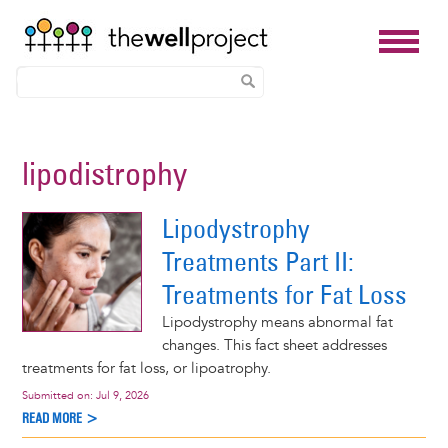
Skip
to
lipodistrophy
main
content
Lipodystrophy
Treatments Part II:
Treatments for Fat Loss
Lipodystrophy means abnormal fat
changes. This fact sheet addresses
treatments for fat loss, or lipoatrophy.
Submitted on:
Jul 9, 2026
READ MORE >