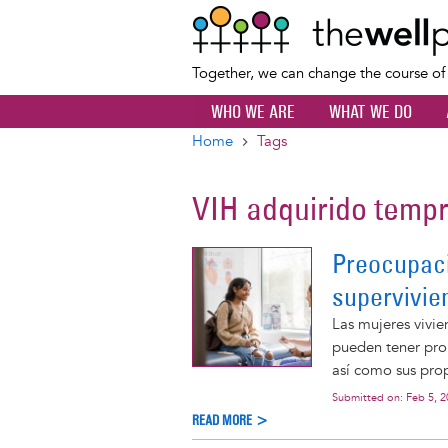
Together, we can change the course o
WHO WE ARE
WHAT WE DO
Home
Tags
Breadcrumb
VIH adquirido tem
Preocupaci
supervivien
Las mujeres vivi
pueden tener prob
así como sus pro
Submitted on:
Feb 5, 
READ MORE >