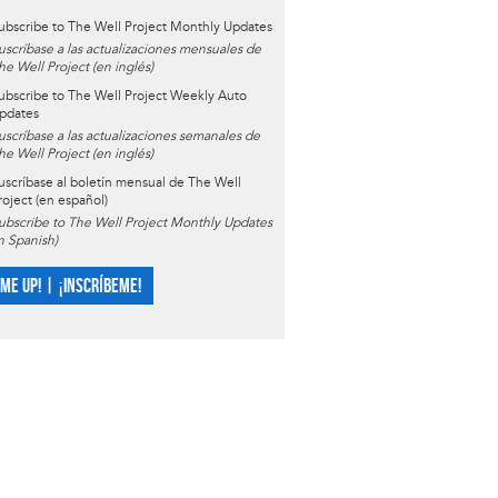
ubscribe to The Well Project Monthly Updates
uscríbase a las actualizaciones mensuales de
he Well Project (en inglés)
ubscribe to The Well Project Weekly Auto
pdates
uscríbase a las actualizaciones semanales de
he Well Project (en inglés)
uscríbase al boletín mensual de The Well
roject (en español)
ubscribe to The Well Project Monthly Updates
in Spanish)
 ME UP! | ¡INSCRÍBEME!