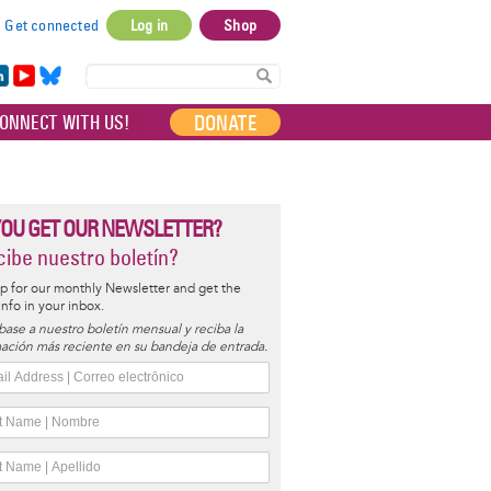
Get connected
Log in
Shop
User
account
in
Yo
Bl
menu
e
uT
ue
DONATE
ONNECT WITH US!
I
ub
sky
e
YOU GET OUR NEWSLETTER?
ibe nuestro boletín?
p for our monthly Newsletter and get the
 info in your inbox.
base a nuestro boletín mensual y reciba la
ación más reciente en su bandeja de entrada.