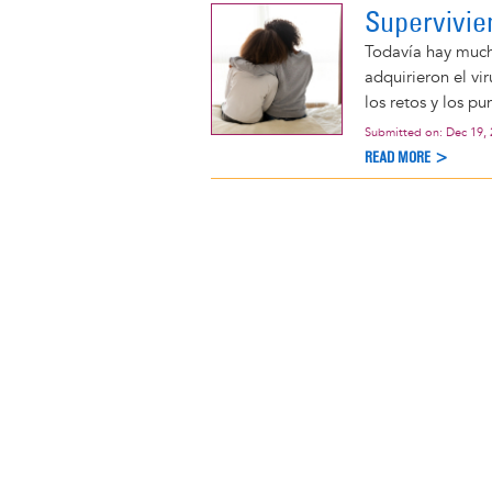
Supervivie
Todavía hay much
adquirieron el v
los retos y los pu
Submitted on:
Dec 19,
READ MORE >