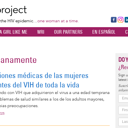
Skip
to
main
Fa
Ins
L
f the HIV epidemic…
one woman at a time.
content
ce
ta
k
A GIRL LIKE ME
WRI
OUR PARTNERS
EN ESPAÑOL
C
bo
gr
d
ok
a
n
m
pranamente
DO 
¿Rec
ones médicas de las mujeres
Sign u
latest
tes del VIH de toda la vida
Suscrí
inform
endo con VIH que adquirieron el virus a una edad temprana
lemas de salud similares a los de los adultos mayores,
pias preocupaciones.
2025