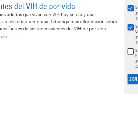
ntes del VIH de por vida
S
S
os adultos que viven con VIH hoy en día y que
T
irus a una edad temprana. Obtenga más información sobre
S
ntos fuertes de las supervivientes del VIH de por vida.
U
 2023
S
T
S
P
S
(
SIGN