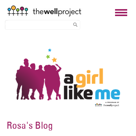
Skip
Image
to
main
content
Rosa's Blog