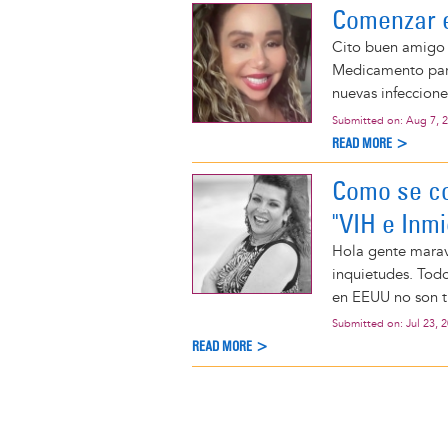
Comenzar e
Cito buen amigo e
Medicamento para
nuevas infeccione
Submitted on:
Aug 7, 
READ MORE >
Como se co
"VIH e Inm
Hola gente maravi
inquietudes. Tod
en EEUU no son t
Submitted on:
Jul 23, 
READ MORE >