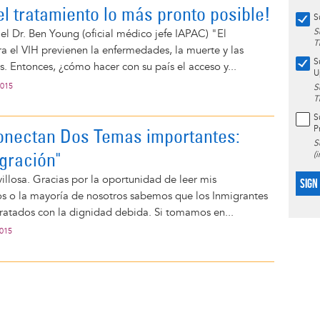
l tratamiento lo más pronto posible!
S
S
l Dr. Ben Young (oficial médico jefe IAPAC) "El
T
 el VIH previenen la enfermedades, la muerte y las
S
s. Entonces, ¿cómo hacer con su país el acceso y...
U
2015
S
T
S
P
nectan Dos Temas importantes:
S
igración"
(
llosa. Gracias por la oportunidad de leer mis
SIGN
os o la mayoría de nosotros sabemos que los Inmigrantes
ratados con la dignidad debida. Si tomamos en...
2015