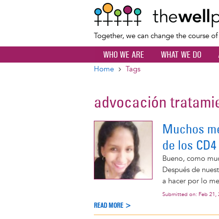
Together, we can change the course o
WHO WE ARE
WHAT WE DO
Home
Tags
Breadcrumb
advocación tratami
Muchos me
de los CD4
Bueno, como much
Después de nuest
a hacer por lo me
Submitted on:
Feb 21,
READ MORE >