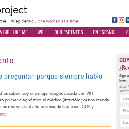
Skip
to
main
Fa
Ins
L
f the HIV epidemic…
one woman at a time.
content
ce
ta
k
A GIRL LIKE ME
WRI
OUR PARTNERS
EN ESPAÑOL
C
bo
gr
d
ok
a
n
m
ento
DO 
¿Rec
 preguntan porque siempre hablo
Sign u
latest
Suscrí
inform
os saben, soy una mujer diagnosticada con VIH.
ro primer diagnóstico el médico (infectólogo) nos manda
nos dos veces al año dos estudios que son CD4 y...
 2020