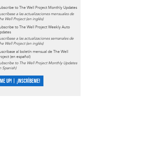
ubscribe to The Well Project Monthly Updates
uscríbase a las actualizaciones mensuales de
he Well Project (en inglés)
ubscribe to The Well Project Weekly Auto
pdates
uscríbase a las actualizaciones semanales de
he Well Project (en inglés)
uscríbase al boletín mensual de The Well
roject (en español)
ubscribe to The Well Project Monthly Updates
in Spanish)
 ME UP! | ¡INSCRÍBEME!