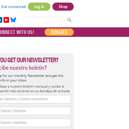
Get connected
Log in
Shop
User
account
in
Yo
Bl
menu
e
uT
ue
DONATE
ONNECT WITH US!
I
ub
sky
e
YOU GET OUR NEWSLETTER?
ibe nuestro boletín?
p for our monthly Newsletter and get the
 info in your inbox.
base a nuestro boletín mensual y reciba la
ación más reciente en su bandeja de entrada.