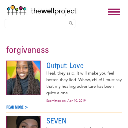
Skip
to
forgiveness
main
content
Output: Love
Heal, they said. It will make you feel
better, they lied. Whew, chile! I must say
that my healing adventure has been
quite a one.
Submitted on:
Apr 10, 2019
READ MORE >
SEVEN