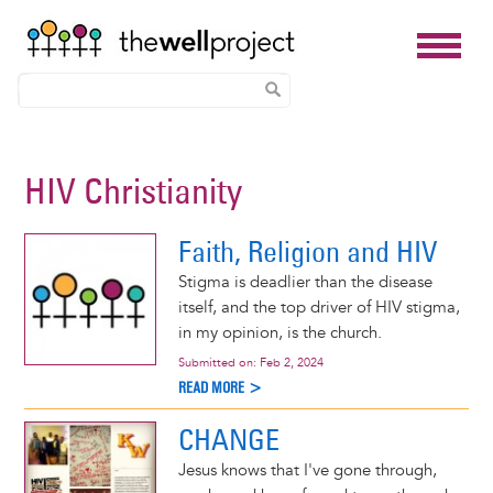
Skip
to
HIV Christianity
main
content
Faith, Religion and HIV
Stigma is deadlier than the disease
itself, and the top driver of HIV stigma,
in my opinion, is the church.
Submitted on:
Feb 2, 2024
READ MORE >
CHANGE
Jesus knows that I've gone through,