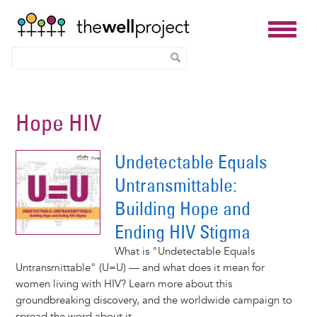
Skip
to
Hope HIV
main
content
Undetectable Equals
Untransmittable:
Building Hope and
Ending HIV Stigma
What is "Undetectable Equals
Untransmittable" (U=U) — and what does it mean for
women living with HIV? Learn more about this
groundbreaking discovery, and the worldwide campaign to
spread the word about it.