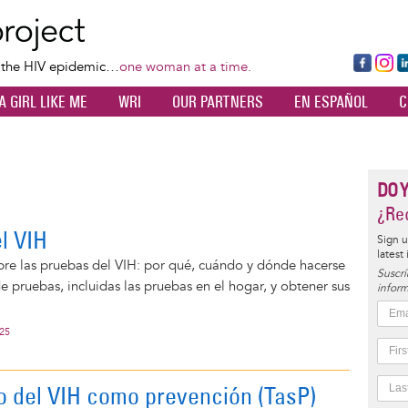
Skip
to
main
Fa
Ins
L
f the HIV epidemic…
one woman at a time.
content
ce
ta
k
A GIRL LIKE ME
WRI
OUR PARTNERS
EN ESPAÑOL
C
bo
gr
d
ok
a
n
m
DO 
¿Rec
l VIH
Sign u
latest
re las pruebas del VIH: por qué, cuándo y dónde hacerse
Suscrí
de pruebas, incluidas las pruebas en el hogar, y obtener sus
inform
025
o del VIH como prevención (TasP)