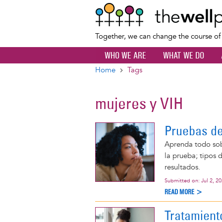
Together, we can change the course o
WHO WE ARE
WHAT WE DO
Home
Tags
Breadcrumb
mujeres y VIH
Pruebas de
Aprenda todo sob
la prueba; tipos 
resultados.
Submitted on:
Jul 2, 2
READ MORE >
Tratamient