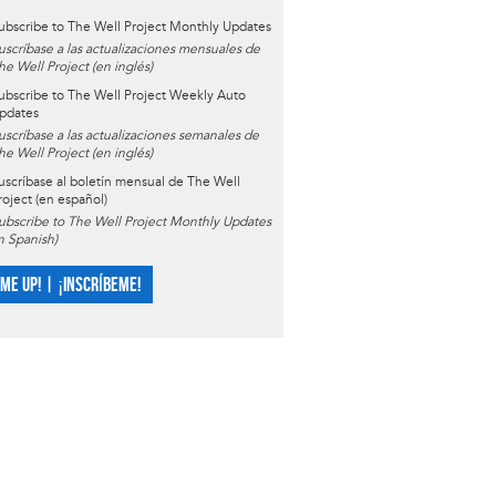
ubscribe to The Well Project Monthly Updates
uscríbase a las actualizaciones mensuales de
he Well Project (en inglés)
ubscribe to The Well Project Weekly Auto
pdates
uscríbase a las actualizaciones semanales de
he Well Project (en inglés)
uscríbase al boletín mensual de The Well
roject (en español)
ubscribe to The Well Project Monthly Updates
in Spanish)
 ME UP! | ¡INSCRÍBEME!