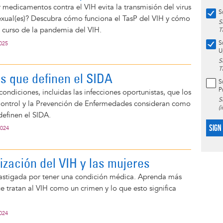
medicamentos contra el VIH evita la transmisión del virus
S
 sexual(es)? Descubra cómo funciona el TasP del VIH y cómo
S
 curso de la pandemia del VIH.
T
S
2025
U
S
T
s que definen el SIDA
S
P
 condiciones, incluidas las infecciones oportunistas, que los
S
Control y la Prevención de Enfermedades consideran como
(
efinen el SIDA.
SIGN
2024
ización del VIH y las mujeres
astigada por tener una condición médica. Aprenda más
ue tratan al VIH como un crimen y lo que esto significa
2024