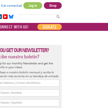
Get connected
Log in
Shop
User
account
in
Yo
Bl
menu
e
uT
ue
DONATE
ONNECT WITH US!
I
ub
sky
e
YOU GET OUR NEWSLETTER?
ibe nuestro boletín?
p for our monthly Newsletter and get the
 info in your inbox.
base a nuestro boletín mensual y reciba la
ación más reciente en su bandeja de entrada.