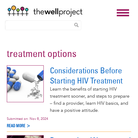
Skip
to
treatment options
main
content
Considerations Before
Starting HIV Treatment
Learn the benefits of starting HIV
treatment sooner, and steps to prepare
– find a provider, learn HIV basics, and
have a positive attitude.
Submitted on:
Nov 8, 2024
READ MORE >