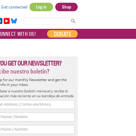
Get connected
Log in
Shop
User
account
in
Yo
Bl
menu
e
uT
ue
DONATE
ONNECT WITH US!
I
ub
sky
e
YOU GET OUR NEWSLETTER?
ibe nuestro boletín?
p for our monthly Newsletter and get the
 info in your inbox.
base a nuestro boletín mensual y reciba la
ación más reciente en su bandeja de entrada.