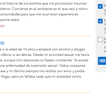
es la historia de los eventos que me provocaron traumas
S
nóstico. Comienza en el ambiente en el que nací y cómo
S
oportunidades para que me ocurrieran experiencias
T
mprana edad.
S
U
2023
S
T
S
vir
P
S
sa a la edad de 14 años y empecé con alcohol y drogas.
(
inferior a las demás. Desde mi actividad sexual me hacía
e, aunque mis relaciones no fuesen constantes. Ya existía
SIGN
 una enfermedad de trasmisión sexual. Había ocasiones
casa y mi familia siempre me recibía con amor y podía
 llegar, pero yo fallaba cada que mi ansiedad volvía.