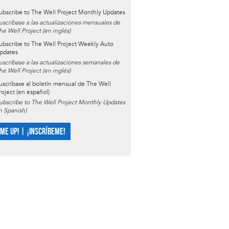
ubscribe to The Well Project Monthly Updates
uscríbase a las actualizaciones mensuales de
he Well Project (en inglés)
ubscribe to The Well Project Weekly Auto
pdates
uscríbase a las actualizaciones semanales de
he Well Project (en inglés)
uscríbase al boletín mensual de The Well
roject (en español)
ubscribe to The Well Project Monthly Updates
in Spanish)
 ME UP! | ¡INSCRÍBEME!