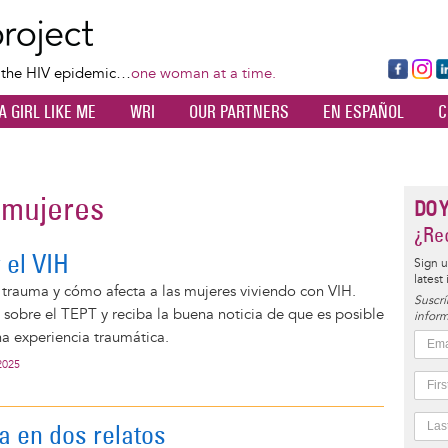
Skip
to
main
Fa
Ins
L
f the HIV epidemic…
one woman at a time.
content
ce
ta
k
A GIRL LIKE ME
WRI
OUR PARTNERS
EN ESPAÑOL
C
bo
gr
d
ok
a
n
m
s mujeres
DO 
¿Rec
 el VIH
Sign u
latest
 trauma y cómo afecta a las mujeres viviendo con VIH.
Suscrí
sobre el TEPT y reciba la buena noticia de que es posible
inform
a experiencia traumática.
2025
a en dos relatos