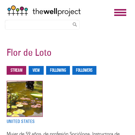
Skip
to
Flor de Loto
main
content
Stream
View
Following
Followers
Primary
tabs
UNITED STATES
Mujer de 59 años, de profesión Socióloga, Instructora de