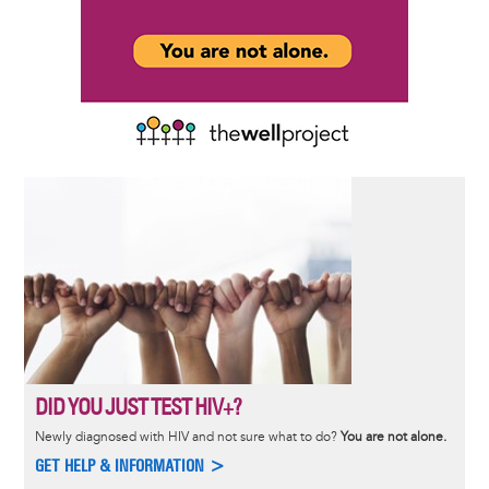
DID YOU JUST TEST HIV+?
Newly diagnosed with HIV and not sure what to do?
You are not alone.
GET HELP & INFORMATION >