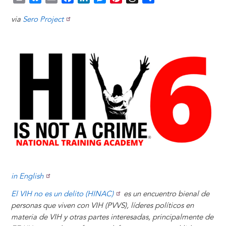
r
l
m
a
i
e
i
h
h
via
Sero Project
i
u
a
c
n
s
n
r
a
n
e
i
e
k
s
t
e
r
Image
t
s
l
b
e
e
e
a
e
k
o
d
n
r
d
y
o
I
g
e
s
k
n
e
s
r
t
in English
El VIH no es un delito (HINAC)
es un encuentro bienal de
personas que viven con VIH (PVVS), líderes políticos en
materia de VIH y otras partes interesadas, principalmente de