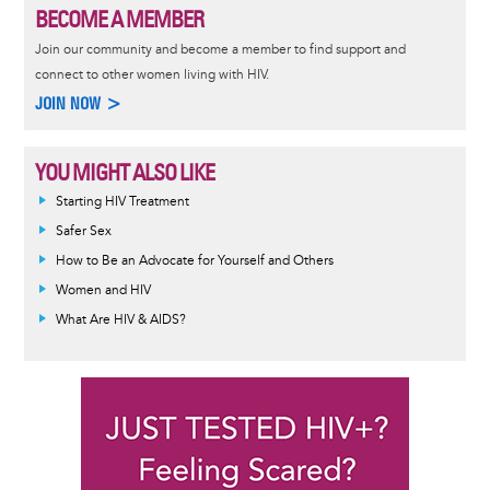
BECOME A MEMBER
Join our community and become a member to find support and
connect to other women living with HIV.
JOIN NOW >
YOU MIGHT ALSO LIKE
Informative
Starting HIV Treatment
message
Safer Sex
How to Be an Advocate for Yourself and Others
Women and HIV
What Are HIV & AIDS?