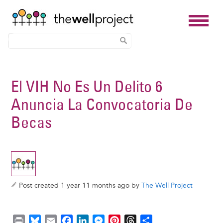
Skip
to
El VIH No Es Un Delito 6
main
Anuncia La Convocatoria De
content
Becas
Post created 1 year 11 months ago by
The Well Project
P
B
E
F
L
M
P
T
S