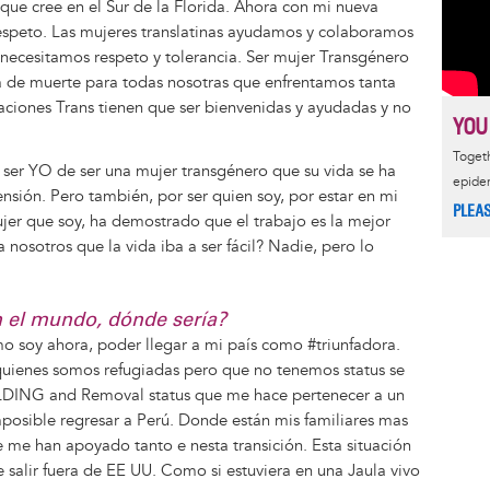
ue cree en el Sur de la Florida. Ahora con mi nueva
respeto. Las mujeres translatinas ayudamos y colaboramos
 necesitamos respeto y tolerancia. Ser mujer Transgénero
a de muerte para todas nosotras que enfrentamos tanta
zaciones Trans tienen que ser bienvenidas y ayudadas y no
YOU
Togeth
ser YO de ser una mujer transgénero que su vida se ha
epide
sión. Pero también, por ser quien soy, por estar en mi
PLEA
jer que soy, ha demostrado que el trabajo es la mejor
 nosotros que la vida iba a ser fácil? Nadie, pero lo
en el mundo, dónde sería?
mo soy ahora, poder llegar a mi país como #triunfadora.
uienes somos refugiadas pero que no tenemos status se
DING and Removal status que me hace pertenecer a un
imposible regresar a Perú. Donde están mis familiares mas
e me han apoyado tanto e nesta transición. Esta situación
 salir fuera de EE UU. Como si estuviera en una Jaula vivo