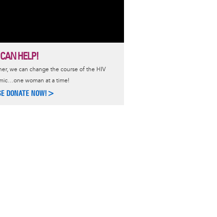
 CAN HELP!
er, we can change the course of the HIV
mic…one woman at a time!
SE DONATE NOW!>