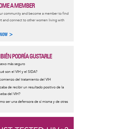
OME A MEMBER
our community and become a member to find
t and connect to other women living with
 NOW >
BIÉN PODRÍA GUSTARLE
ormative
 sexo más seguro
sage
ué son el VIH y el SIDA?
 comienzo del tratamiento del VIH
caba de recibir un resultado positivo de la
ueba del VIH?
mo ser una defensora de sí misma y de otras