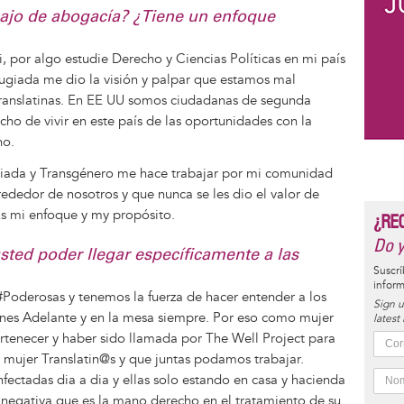
abajo de abogacía? ¿Tiene un enfoque
, por algo estudie Derecho y Ciencias Políticas en mi país
efugiada me dio la visión y palpar que estamos mal
 Translatinas. En EE UU somos ciudadanas de segunda
ho de vivir en este país de las oportunidades con la
no.
giada y Transgénero me hace trabajar por mi comunidad
ededor de nosotros y que nunca se les dio el valor de
s mi enfoque y my propósito.
¿RE
Do y
sted poder llegar específicamente a las
Suscrí
inform
Poderosas y tenemos la fuerza de hacer entender a los
Sign u
iones Adelante y en la mesa siempre. Por eso como mujer
latest
rtenecer y haber sido llamada por The Well Project para
a mujer Translatin@s y que juntas podamos trabajar.
fectadas dia a dia y ellas solo estando en casa y hacienda
er negativa que es la mano derecho en el tratamiento de su