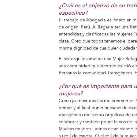
¿Cuál es el objetivo de su tr
específico?
El trabajo de Abogacía es innato en mi
de origen, Perú. Al llegar a ser una R
entendidas y clasificadas las mujeres
clase. Creo que todos tenemos el derec
misma dignidad de cualquier ciudada
El ser orgullosamente una Mujer Refu
una comunidad que siempre existió alr
Personas la comunidad Transgénero. E
¿Por qué es importante para u
mujeres?
Creo que nosotras las mujeres somos #
demás y al final poner nuestras decis
transgénero me siento orgullosa de pe
colaborar y también poner la vos de l
Muchas mujeres Latinas están siendo in
su roll de esposa. O el roll de la muj