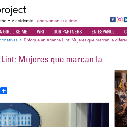
Skip
to
main
Fa
Ins
L
f the HIV epidemic…
one woman at a time.
content
ce
ta
k
A GIRL LIKE ME
WRI
OUR PARTNERS
EN ESPAÑOL
C
bo
gr
d
ok
a
n
ormativas
Enfoque en Arianna Lint: Mujeres que marcan la difere
m
Lint: Mujeres que marcan la
Image
T
S
h
h
a
e
r
a
e
d