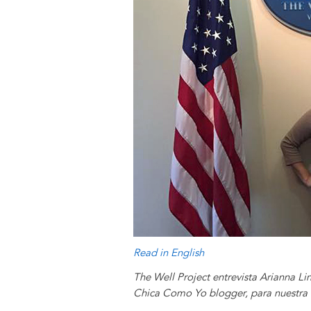
y
o
I
g
e
s
k
n
e
s
r
t
Read in English
The Well Project entrevista Arianna 
Chica Como Yo blogger, para nuestra "