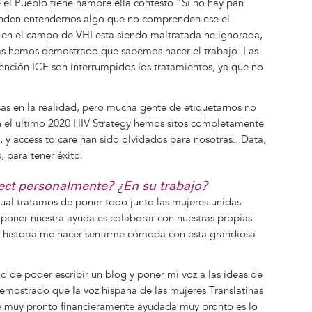
 el Pueblo tiene hambre ella contesto “Si no hay pan
tenden entendernos algo que no comprenden ese el
en el campo de VHI esta siendo maltratada he ignorada,
s hemos demostrado que sabemos hacer el trabajo. Las
ención ICE son interrumpidos los tratamientos, ya que no
as en la realidad, pero mucha gente de etiquetarnos no
 En el ultimo 2020 HIV Strategy hemos sitos completamente
, y access to care han sido olvidados para nosotras.. Data,
, para tener éxito.
ject personalmente? ¿En su trabajo?
 cual tratamos de poner todo junto las mujeres unidas.
poner nuestra ayuda es colaborar con nuestras propias
 la historia me hacer sentirme cómoda con esta grandiosa
 de poder escribir un blog y poner mi voz a las ideas de
ostrado que la voz hispana de las mujeres Translatinas
e muy pronto financieramente ayudada muy pronto es lo