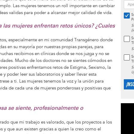
jemplo. Las mujeres tenemos un roll importante en cambiar
deas validas para poder a alcanzar mejor calidad de vida.
S
P
a las mujeres enfrentan retos únicos? ¿Cuales
S
(
S
retos, especialmente en mi comunidad Transgénero donde
T
das en su mayoría por nuestras propias parejas, para
S
muchas recibimos en clínicas donde se nos juzga y no se
S
sidades. Mucho de los doctores no se sientes cómodos en
T
es positivas enfrentamos retos de Estigma, Sexismo, la
S
U
 y poder leer sus laboratorios y saber llevar esta
rese a ti. Las mujeres tenemos la voz y la unión para
¡INS
 vida de cada una de mujeres ponderosas y positivas que
sa se siente, profesionalmente o
ado que mi trabajo es valorado, que los proyectos a los
 y que aun existen gracias a quien la creo como el