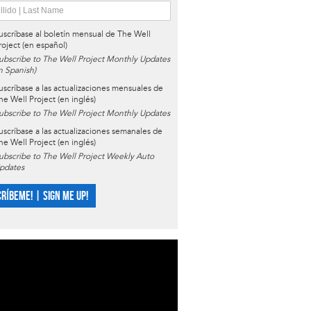
uscríbase al boletín mensual de The Well
roject (en español)
ubscribe to The Well Project Monthly Updates
in Spanish)
uscríbase a las actualizaciones mensuales de
he Well Project (en inglés)
ubscribe to The Well Project Monthly Updates
uscríbase a las actualizaciones semanales de
he Well Project (en inglés)
ubscribe to The Well Project Weekly Auto
pdates
CRÍBEME! | SIGN ME UP!