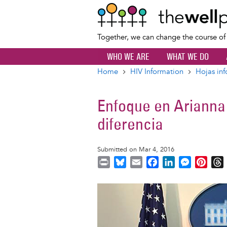
Together, we can change the course o
WHO WE ARE
WHAT WE DO
Home
HIV Information
Hojas inf
Breadcrumb
Enfoque en Arianna 
diferencia
Submitted on Mar 4, 2016
P
B
E
F
L
M
P
r
l
m
a
i
e
i
i
u
a
c
n
s
n
r
n
e
i
e
k
s
t
t
s
l
b
e
e
e
k
o
d
n
r