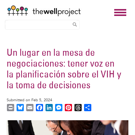
Skip
to
Un lugar en la mesa de
main
negociaciones: tener voz en
content
la planificación sobre el VIH y
la toma de decisiones
Submitted on Feb 5, 2024
P
B
E
F
L
M
P
T
S
r
l
m
a
i
e
i
h
h
i
u
a
c
n
s
n
r
a
Image
n
e
i
e
k
s
t
e
r