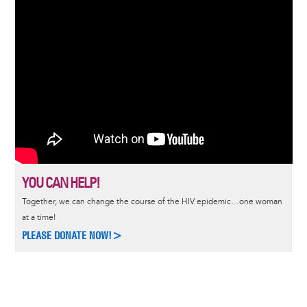
YOU CAN HELP!
Together, we can change the course of the HIV epidemic…one woman
at a time!
PLEASE DONATE NOW!>