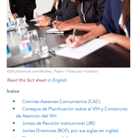
t
s
l
b
e
e
e
a
e
k
o
d
n
r
d
y
o
I
g
e
s
k
n
e
s
r
t
©Shutterstock.com/Andrey_Popov | Poses por modelos
Read this fact sheet
in English
Índice
Comités Asesores Comunitarios (CAC)
Consejos de Planificación sobre el VIH y Consorcios
de Atención del VIH
Juntas de Revisión Institucional (JRI)
Juntas Directivas (BOD, por sus siglas en inglés)