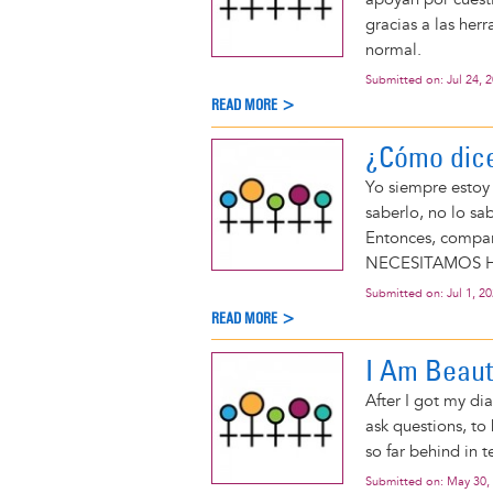
gracias a las her
normal.
Submitted on:
Jul 24, 
READ MORE >
¿Cómo dic
Yo siempre estoy
saberlo, no lo s
Entonces, compart
NECESITAMOS H
Submitted on:
Jul 1, 2
READ MORE >
I Am Beaut
After I got my dia
ask questions, to 
so far behind in 
Submitted on:
May 30,