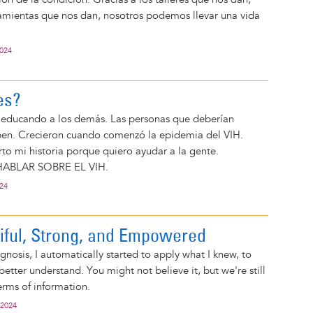
ramientas que nos dan, nosotros podemos llevar una vida
2024
es?
 educando a los demás. Las personas que deberían
aben. Crecieron cuando comenzó la epidemia del VIH.
o mi historia porque quiero ayudar a la gente.
ABLAR SOBRE EL VIH.
024
iful, Strong, and Empowered
gnosis, I automatically started to apply what I knew, to
better understand. You might not believe it, but we're still
terms of information.
 2024