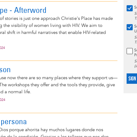
pe - Afterword
S
S
of stories is just one approach Christie's Place has made
T
 the visibility of women living with HIV. We aim to
S
U
al shift in harmful narratives that enable HIV-related
S
T
2024
S
P
S
(
son
use now there are so many places where they support us—
SIGN
The workshops they offer and the tools they provide, give
d a normal life.
2024
 persona
 Dios porque ahorita hay muchos lugares donde nos
ón de la condición. Gracias a los talleres que nos dan,