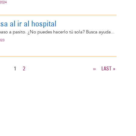
 2024
a al ir al hospital
aso a pasito. ¿No puedes hacerlo tú sola? Busca ayuda...
023
CURRENT
1
PAGE
2
NEXT
››
LAST
LAST »
PAGE
PAGE
PAGE