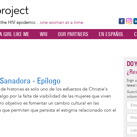
Skip
to
main
Fa
Ins
L
f the HIV epidemic…
one woman at a time.
content
ce
ta
k
A GIRL LIKE ME
WRI
OUR PARTNERS
EN ESPAÑOL
C
bo
gr
d
ok
a
n
m
DO 
¿Rec
Sanadora - Epílogo
Sign u
latest
de historias es solo uno de los esfuerzos de Christie's
Suscrí
algo por la falta de visibilidad de las mujeres que viven
inform
ro objetivo es fomentar un cambio cultural en las
s que permiten que persista el estigma relacionado con el