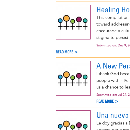
Healing Ho
This compilation 
toward addressing
encourage a cultur
stigma to persist.
Submitted on:
Dec 9, 
READ MORE >
A New Per
I thank God beca
people with HIV. 
us a chance to lea
Submitted on:
Jul 24, 
READ MORE >
Una nueva
Le doy gracias a
apoyan por cuesti