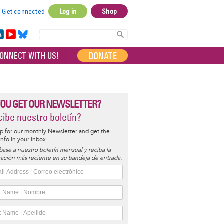
Get connected
Log in
Shop
User
account
in
Yo
Bl
menu
e
uT
ue
DONATE
ONNECT WITH US!
I
ub
sky
e
YOU GET OUR NEWSLETTER?
ibe nuestro boletín?
p for our monthly Newsletter and get the
 info in your inbox.
base a nuestro boletín mensual y reciba la
ación más reciente en su bandeja de entrada.