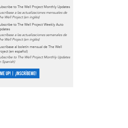
ubscribe to The Well Project Monthly Updates
uscríbase a las actualizaciones mensuales de
he Well Project (en inglés)
ubscribe to The Well Project Weekly Auto
pdates
uscríbase a las actualizaciones semanales de
he Well Project (en inglés)
uscríbase al boletín mensual de The Well
roject (en español)
ubscribe to The Well Project Monthly Updates
in Spanish)
 ME UP! | ¡INSCRÍBEME!