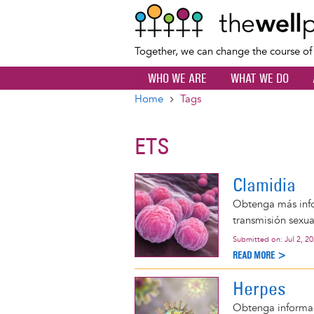
Together, we can change the course o
WHO WE ARE
WHAT WE DO
Home
Tags
Breadcrumb
ETS
Clamidia
Obtenga más info
transmisión sexua
Submitted on:
Jul 2, 2
READ MORE >
Herpes
Obtenga informaci