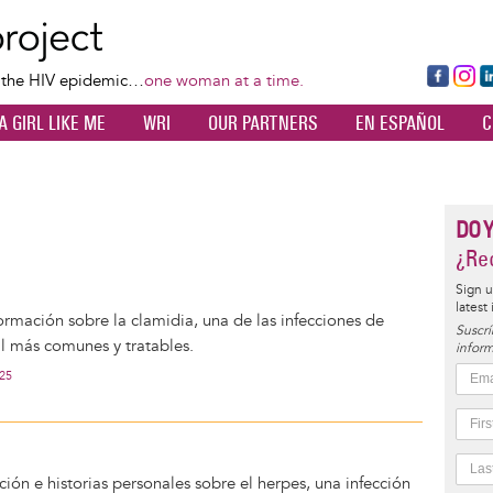
Skip
to
main
Fa
Ins
L
f the HIV epidemic…
one woman at a time.
content
ce
ta
k
A GIRL LIKE ME
WRI
OUR PARTNERS
EN ESPAÑOL
C
bo
gr
d
ok
a
n
m
DO 
¿Rec
Sign u
latest
rmación sobre la clamidia, una de las infecciones de
Suscrí
l más comunes y tratables.
inform
025
ón e historias personales sobre el herpes, una infección