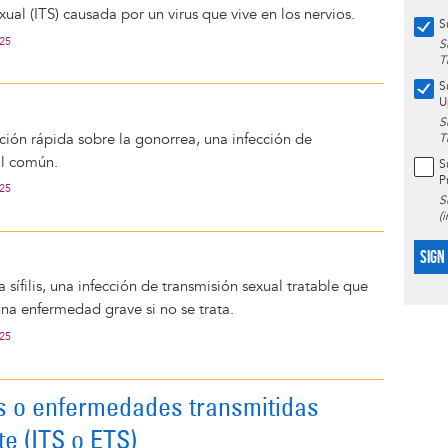
xual (ITS) causada por un virus que vive en los nervios.
S
025
S
T
S
U
S
ión rápida sobre la gonorrea, una infección de
T
al común.
S
P
025
S
(
SIGN
 sífilis, una infección de transmisión sexual tratable que
na enfermedad grave si no se trata.
025
s o enfermedades transmitidas
e (ITS o ETS)