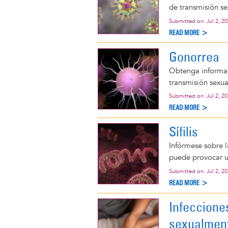
de transmisión se
Submitted on:
Jul 2, 2
READ MORE >
Gonorrea
Obtenga informac
transmisión sexu
Submitted on:
Jul 2, 2
READ MORE >
Sífilis
Infórmese sobre la
puede provocar u
Submitted on:
Jul 2, 2
READ MORE >
Infeccione
sexualment