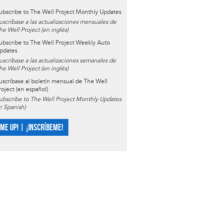
ubscribe to The Well Project Monthly Updates
uscríbase a las actualizaciones mensuales de
he Well Project (en inglés)
ubscribe to The Well Project Weekly Auto
pdates
uscríbase a las actualizaciones semanales de
he Well Project (en inglés)
uscríbase al boletín mensual de The Well
roject (en español)
ubscribe to The Well Project Monthly Updates
in Spanish)
 ME UP! | ¡INSCRÍBEME!