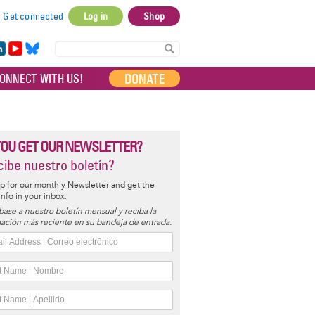
Get connected
Log in
Shop
User
account
in
Yo
Bl
menu
e
uT
ue
DONATE
ONNECT WITH US!
I
ub
sky
e
YOU GET OUR NEWSLETTER?
ibe nuestro boletín?
p for our monthly Newsletter and get the
 info in your inbox.
base a nuestro boletín mensual y reciba la
ación más reciente en su bandeja de entrada.