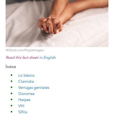
y
o
I
g
e
s
k
n
e
s
r
t
©iStock.com/PeopleImages
Read this fact sheet
in English
Índice
Lo básico
Clamidia
Verrugas genitales
Gonorrea
Herpes
VIH
Sífilis