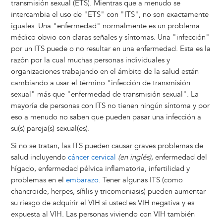
transmisión sexual (ETS). Mientras que a menudo se
intercambia el uso de "ETS" con "ITS", no son exactamente
iguales. Una "enfermedad" normalmente es un problema
médico obvio con claras señales y síntomas. Una "infección"
por un ITS puede o no resultar en una enfermedad. Esta es la
razón por la cual muchas personas individuales y
organizaciones trabajando en el ámbito de la salud están
cambiando a usar el término "infección de transmisión
sexual" más que "enfermedad de transmisión sexual". La
mayoría de personas con ITS no tienen ningún síntoma y por
eso a menudo no saben que pueden pasar una infección a
su(s) pareja(s) sexual(es).
Si no se tratan, las ITS pueden causar graves problemas de
salud incluyendo
cáncer cervical
(en inglés)
, enfermedad del
hígado, enfermedad pélvica inflamatoria, infertilidad y
problemas en el
embarazo
. Tener algunas ITS (como
chancroide, herpes, sífilis y tricomoniasis) pueden aumentar
su riesgo de adquirir el VIH si usted es VIH negativa y es
expuesta al VIH. Las personas viviendo con VIH también