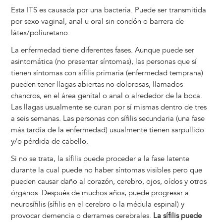
Esta ITS es causada por una bacteria. Puede ser transmitida
por sexo vaginal, anal u oral sin condón o barrera de
látex/poliuretano.
La enfermedad tiene diferentes fases. Aunque puede ser
asintomática (no presentar síntomas), las personas que sí
tienen síntomas con sífilis primaria (enfermedad temprana)
pueden tener llagas abiertas no dolorosas, llamados
chancros, en el área genital o anal o alrededor de la boca.
Las llagas usualmente se curan por sí mismas dentro de tres
a seis semanas. Las personas con sífilis secundaria (una fase
más tardía de la enfermedad) usualmente tienen sarpullido
y/o pérdida de cabello.
Si no se trata, la sífilis puede proceder a la fase latente
durante la cual puede no haber síntomas visibles pero que
pueden causar daño al corazón, cerebro, ojos, oídos y otros
órganos. Después de muchos años, puede progresar a
neurosífilis (sífilis en el cerebro o la médula espinal) y
provocar demencia o derrames cerebrales.
La sífilis puede